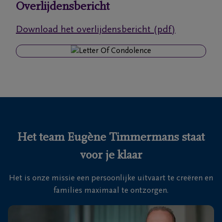
Overlijdensbericht
Ons
Download het overlijdensbericht (pdf)
itvaartcentrum
Veelgestelde
vragen
We
zijn er
voor je
Het team Eugène Timmermans staat
24u/24
voor je klaar
03
440
Het is onze missie een persoonlijke uitvaart te creëren en
52
families maximaal te ontzorgen.
19