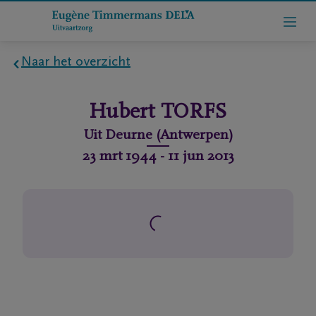
Naar het overzicht
Home
Hubert
TORFS
Wie
Uit
Deurne (Antwerpen)
zijn
23 mrt 1944
-
11 jun 2013
we
Contact
Uitvaart
regelen
rlijdensberichten