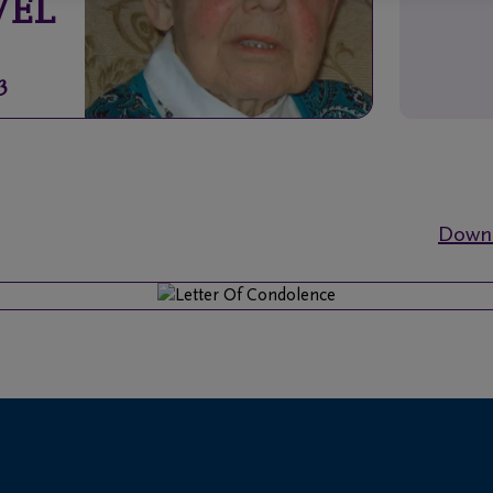
VEL
3
Downl