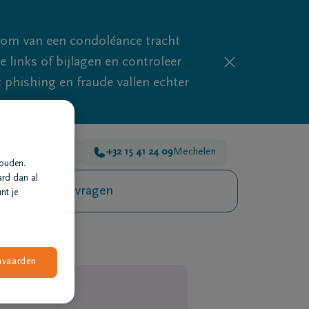
mom van een condoléance tracht
links of bijlagen en controleer
phishing en fraude vallen echter
 45 00
Mechelen
+32 15 41 24 09
Mechelen
houden.
ard dan al
Veelgestelde vragen
nt je
nvaarden