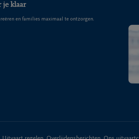
 je klaar
 creëren en families maximaal te ontzorgen.
Uitvaart regelen
Overlijdensberichten
Ons uitvaart