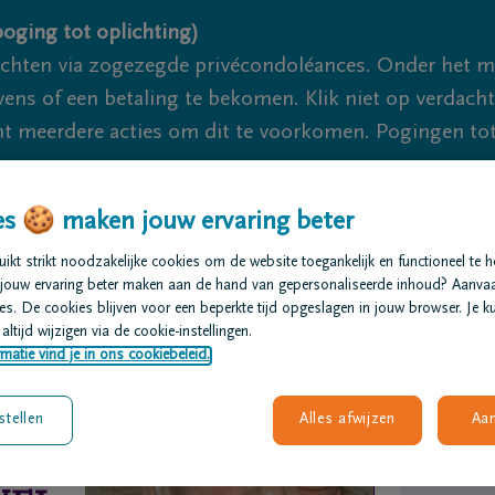
oging tot oplichting)
ichten via zogezegde privécondoléances. Onder het 
s of een betaling te bekomen. Klik niet op verdachte 
 meerdere acties om dit te voorkomen. Pogingen tot 
akzaam.
s 🍪 maken jouw ervaring beter
We zijn er voor je 24u/24
+32 15 20
kt strikt noodzakelijke cookies om de website toegankelijk en functioneel te 
jouw ervaring beter maken aan de hand van gepersonaliseerde inhoud? Aanva
t regelen
Overlijdensberichten
Ons uitvaartcentrum
s. De cookies blijven voor een beperkte tijd opgeslagen in jouw browser. Je ku
altijd wijzigen via de cookie-instellingen.
matie vind je in ons cookiebeleid.
stellen
Alles afwijzen
Aa