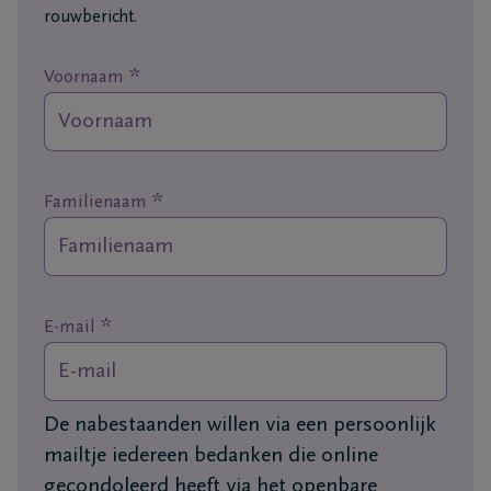
rouwbericht.
Ons
itvaartcentrum
*
Voornaam
Veelgestelde
vragen
*
Familienaam
We
zijn er
voor je
24u/24
*
E-mail
+32
15
20
Mechelen
De nabestaanden willen via een persoonlijk
45
mailtje iedereen bedanken die online
00
gecondoleerd heeft via het openbare