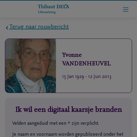
Terug naar rouwbericht
Home
Yvonne
Wie
VANDENHEUVEL
zijn
we
15 Jan 1929
-
12 Jun 2013
Contact
Uitvaart
Ik wil een digitaal kaarsje branden
regelen
Velden aangeduid met een * zijn verplicht.
rlijdensberichten
Je naam en voornaam worden gepubliceerd onder het