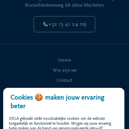
Brusselsesteenweg 6A 2800 Mechelen
+32 15 41 24 09
Home
Wie zijn we
Contact
Uitvaart regelen
Cookies 🍪 maken jouw ervaring
Overlijdensberichten
beter
Ons uitvaartcentrum
DELA gebruikt strikt noodzakelijke cookies om de website
Veelgestelde vragen
toegankelijk en functioneel te houden. Mogen wij jouw ervaring
beter maken aan de hand van gepersonaliseerde inhoud?