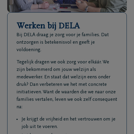
Veelgestelde
vragen
Werken bij DELA
Meld een
Bij DELA draag je zorg voor je families. Dat
overlijden
ontzorgen is betekenisvol en geeft je
24u/24
voldoening.
+32
Tegelijk dragen we ook zorg voor elkáár. We
14
zijn bekommerd om jouw welzijn als
61
medewerker. En staat dat welzijn eens onder
12
druk? Dan verbeteren we het met concrete
56
initiatieven. Want de waarden die we naar onze
Beerse
families vertalen, leven we ook zelf consequent
na:
Je krijgt de vrijheid en het vertrouwen om je
job uit te voeren.