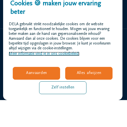
Cookies 🍪 maken jouw ervaring
+32 14 61 12 56
beter
DELA gebruikt strikt noodzakelijke cookies om de website
toegankelijk en functioneel te houden. Mogen wij jouw ervaring
beter maken aan de hand van gepersonaliseerde inhoud?
Aanvaard dan al onze cookies. De cookies blijven voor een
Home
beperkte tijd opgeslagen in jouw browser. Je kunt je voorkeuren
altijd wijzigen via de cookie-instellingen.
Wie zijn we
Meer informatie vind je in ons cookiebeleid.
Contact
Uitvaart regelen
Overlijdensberichten
Aanvaarden
Alles afwijzen
Ons uitvaartcentrum
Veelgestelde vragen
Zelf instellen
Gebruiksvoorwaarden
Privacyverklaring
Responsible disclosure
Toegankelijkheidsverklaring