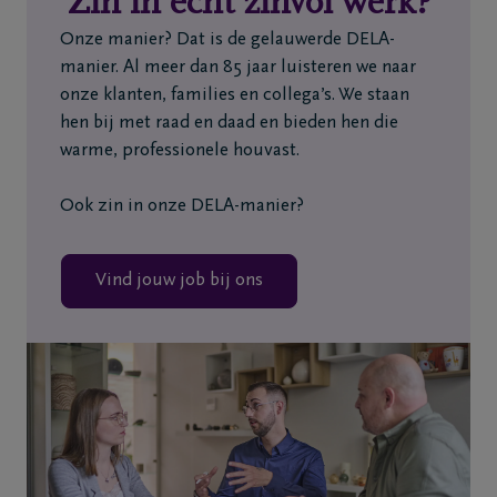
Zin in écht zinvol werk?
Home
Onze manier? Dat is de gelauwerde DELA-
manier. Al meer dan 85 jaar luisteren we naar
Wie
onze klanten, families en collega’s. We staan
zijn
hen bij met raad en daad en bieden hen die
we
warme, professionele houvast.
Contact
Ook zin in onze DELA-manier?
Uitvaart
Vind jouw job bij ons
regelen
Overlijdensberichten
Ons
uitvaartcentrum