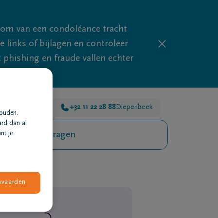
mom van een condoléance tracht
links of bijlagen en controleer
phishing en fraude vallen echter
8 35 88
Hasselt
+32 11 22 28 88
Diepenbeek
houden.
ard dan al
eelgestelde vragen
nt je
nvaarden