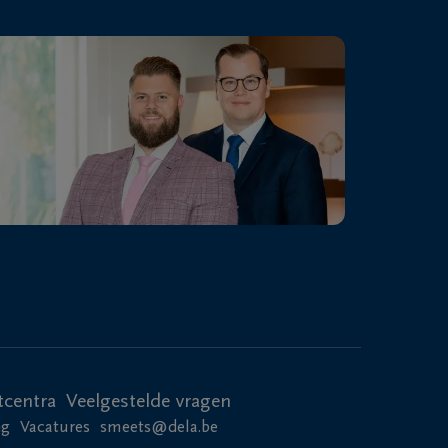
tcentra
Veelgestelde vragen
ng
Vacatures
smeets@dela.be