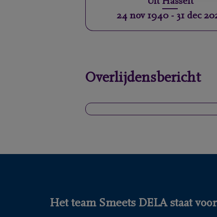
Uit
Hasselt
24 nov 1940
-
31 dec 20
Overlijdensbericht
Het team Smeets DELA staat voor 