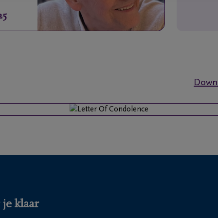
25
Downl
je klaar