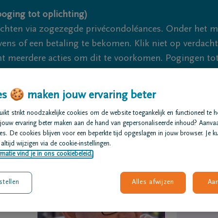
oging tot oplichting)
ichten via zogezegde privécondoléances. Onder het 
s of een betaling te bekomen. Klik niet op verdachte 
 meerdere acties om dit te voorkomen. Pogingen tot 
akzaam.
s 🍪 maken jouw ervaring beter
We zijn er voor je 24u/24
+32 11 2
kt strikt noodzakelijke cookies om de website toegankelijk en functioneel te 
jouw ervaring beter maken aan de hand van gepersonaliseerde inhoud? Aanva
t regelen
Overlijdensberichten
Onze uitvaartcentra
V
s. De cookies blijven voor een beperkte tijd opgeslagen in jouw browser. Je ku
altijd wijzigen via de cookie-instellingen.
matie vind je in ons cookiebeleid.
stellen
Alles afwijzen
Aa
eele