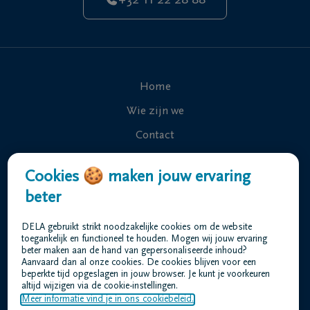
+32 11 22 28 88
Home
Wie zijn we
Contact
Uitvaart regelen
Cookies 🍪 maken jouw ervaring
Overlijdensberichten
beter
Onze uitvaartcentra
DELA gebruikt strikt noodzakelijke cookies om de website
Veelgestelde vragen
toegankelijk en functioneel te houden. Mogen wij jouw ervaring
beter maken aan de hand van gepersonaliseerde inhoud?
Aanvaard dan al onze cookies. De cookies blijven voor een
beperkte tijd opgeslagen in jouw browser. Je kunt je voorkeuren
Gebruiksvoorwaarden
altijd wijzigen via de cookie-instellingen.
Privacyverklaring
Meer informatie vind je in ons cookiebeleid.