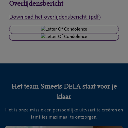
Overlijdensbericht
Onze
Download het overlijdensbericht (pdf)
uitvaartcentra
Veelgestelde
vragen
We
zijn er
voor je
24u/24
Het team Smeets DELA staat voor je
+32
klaar
11
28
Hasselt
Het is onze missie een persoonlijke uitvaart te creëren en
35
families maximaal te ontzorgen.
88