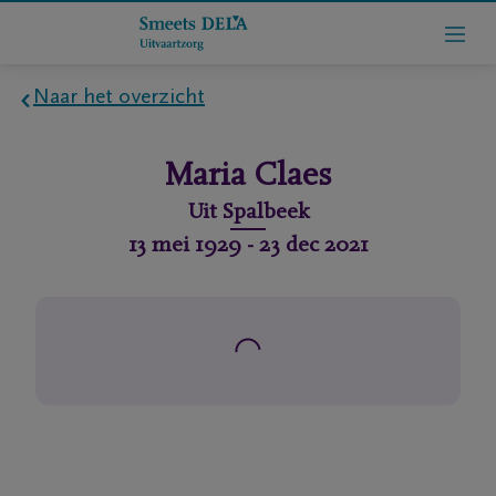
Naar het overzicht
Home
Maria
Claes
Wie
Uit
Spalbeek
zijn
13 mei 1929
-
23 dec 2021
we
Contact
Uitvaart
regelen
rlijdensberichten