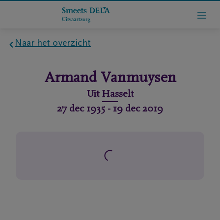
Naar het overzicht
Home
Armand
Vanmuysen
Wie
Uit
Hasselt
zijn
27 dec 1935
-
19 dec 2019
we
Contact
Uitvaart
regelen
rlijdensberichten