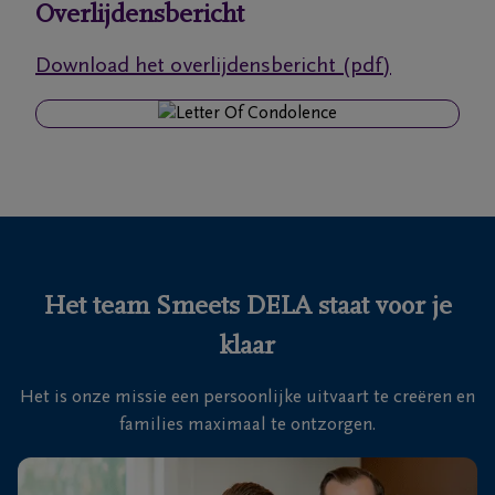
Overlijdensbericht
Onze
Download het overlijdensbericht (pdf)
uitvaartcentra
Veelgestelde
vragen
We
zijn er
voor je
Het team Smeets DELA staat voor je
24u/24
klaar
+32
11
Het is onze missie een persoonlijke uitvaart te creëren en
28
Hasselt
families maximaal te ontzorgen.
35
88