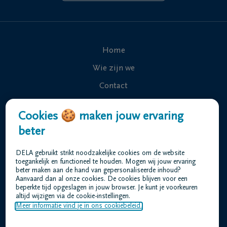
Home
Wie zijn we
Contact
Uitvaart regelen
Cookies 🍪 maken jouw ervaring
Overlijdensberichten
beter
Onze uitvaartcentra
DELA gebruikt strikt noodzakelijke cookies om de website
Veelgestelde vragen
toegankelijk en functioneel te houden. Mogen wij jouw ervaring
beter maken aan de hand van gepersonaliseerde inhoud?
Aanvaard dan al onze cookies. De cookies blijven voor een
beperkte tijd opgeslagen in jouw browser. Je kunt je voorkeuren
Gebruiksvoorwaarden
altijd wijzigen via de cookie-instellingen.
Privacyverklaring
Meer informatie vind je in ons cookiebeleid.
Responsible disclosure