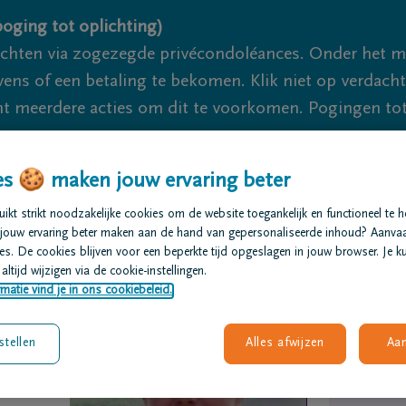
oging tot oplichting)
ichten via zogezegde privécondoléances. Onder het 
s of een betaling te bekomen. Klik niet op verdachte 
 meerdere acties om dit te voorkomen. Pogingen tot 
akzaam.
s 🍪 maken jouw ervaring beter
We zijn er voor je 24u/24
+32 11 2
kt strikt noodzakelijke cookies om de website toegankelijk en functioneel te 
jouw ervaring beter maken aan de hand van gepersonaliseerde inhoud? Aanva
t regelen
Overlijdensberichten
Onze uitvaartcentra
V
s. De cookies blijven voor een beperkte tijd opgeslagen in jouw browser. Je ku
altijd wijzigen via de cookie-instellingen.
matie vind je in ons cookiebeleid.
stellen
Alles afwijzen
Aa
an