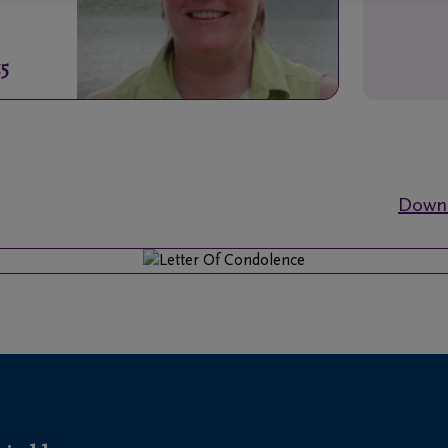
5
Downl