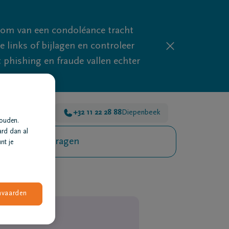
mom van een condoléance tracht
links of bijlagen en controleer
phishing en fraude vallen echter
8 35 88
Hasselt
+32 11 22 28 88
Diepenbeek
houden.
ard dan al
eelgestelde vragen
nt je
nvaarden