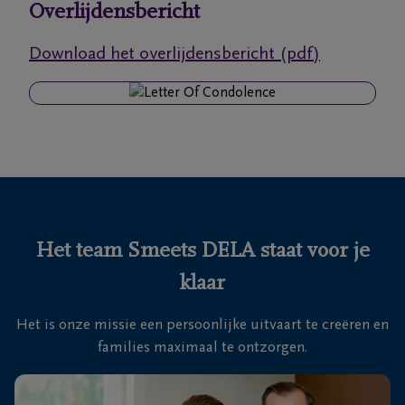
Overlijdensbericht
Onze
Download het overlijdensbericht (pdf)
uitvaartcentra
Veelgestelde
vragen
We
zijn er
voor je
Het team Smeets DELA staat voor je
24u/24
klaar
+32
11
Het is onze missie een persoonlijke uitvaart te creëren en
28
Hasselt
families maximaal te ontzorgen.
35
88