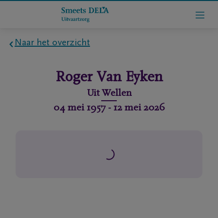
Naar het overzicht
Home
Roger
Van Eyken
Wie
Uit
Wellen
zijn
04 mei 1957
-
12 mei 2026
we
Contact
Uitvaart
regelen
rlijdensberichten