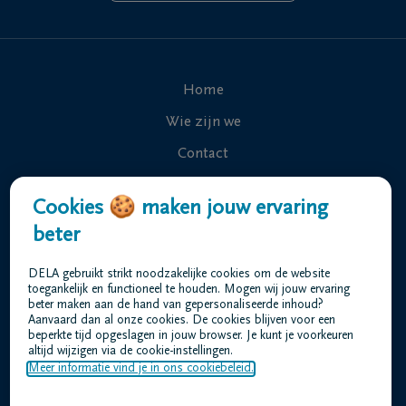
Home
Wie zijn we
Contact
Uitvaart regelen
Cookies 🍪 maken jouw ervaring
Overlijdensberichten
beter
Onze uitvaartcentra
DELA gebruikt strikt noodzakelijke cookies om de website
Veelgestelde vragen
toegankelijk en functioneel te houden. Mogen wij jouw ervaring
beter maken aan de hand van gepersonaliseerde inhoud?
Aanvaard dan al onze cookies. De cookies blijven voor een
beperkte tijd opgeslagen in jouw browser. Je kunt je voorkeuren
Gebruiksvoorwaarden
altijd wijzigen via de cookie-instellingen.
Privacyverklaring
Meer informatie vind je in ons cookiebeleid.
Responsible disclosure