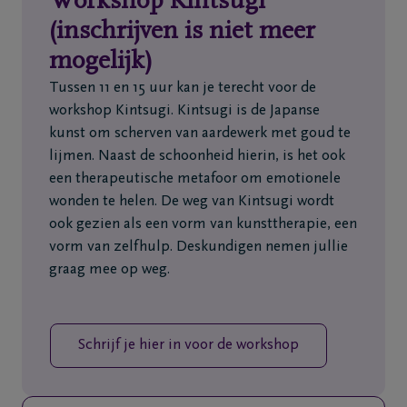
Workshop Kintsugi
Home
(inschrijven is niet meer
mogelijk)
Wie
zijn
Tussen 11 en 15 uur kan je terecht voor de
we
workshop Kintsugi. Kintsugi is de Japanse
kunst om scherven van aardewerk met goud te
lijmen. Naast de schoonheid hierin, is het ook
Contact
een therapeutische metafoor om emotionele
wonden te helen. De weg van Kintsugi wordt
Uitvaart
ook gezien als een vorm van kunsttherapie, een
regelen
vorm van zelfhulp. Deskundigen nemen jullie
graag mee op weg.
Overlijdensberichten
Schrijf je hier in voor de workshop
Ons
uitvaartcentrum