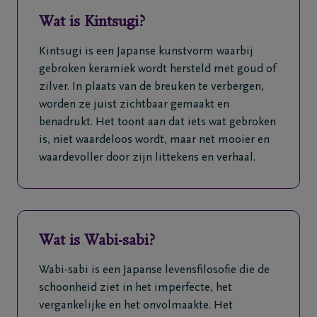
Veelgestelde
Wat is Kintsugi?
vragen
Kintsugi is een Japanse kunstvorm waarbij
gebroken keramiek wordt hersteld met goud of
Meld een
zilver. In plaats van de breuken te verbergen,
overlijden
worden ze juist zichtbaar gemaakt en
24u/24
benadrukt. Het toont aan dat iets wat gebroken
+32
is, niet waardeloos wordt, maar net mooier en
89
waardevoller door zijn littekens en verhaal.
35
27
92
Genk
Wat is Wabi-sabi?
Wabi-sabi is een Japanse levensfilosofie die de
schoonheid ziet in het imperfecte, het
vergankelijke en het onvolmaakte. Het