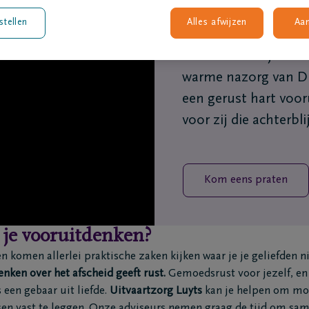
voelen zoals het lev
stellen
Alles afwijzen
Aa
herinneringen. Onze
samen te bekijken w
warme nazorg van DEL
een gerust hart voor
voor zij die achterbli
Kom eens praten
je vooruitdenken?
en komen allerlei praktische zaken kijken waar je je geliefden n
nken over het afscheid geeft rust.
Gemoedsrust voor jezelf, en
s een gebaar uit liefde.
Uitvaartzorg Luyts
kan je helpen om mo
en vast te leggen.
Onze adviseurs nemen graag de tijd om same