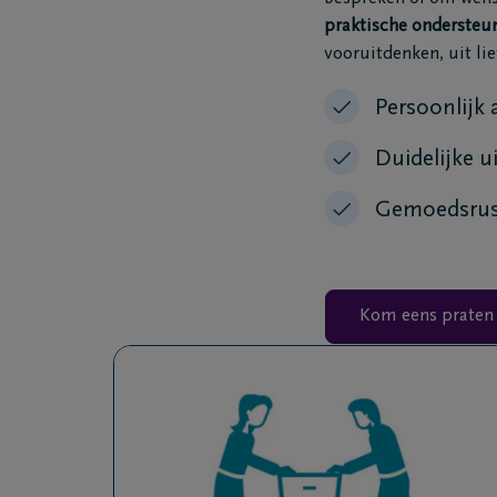
praktische ondersteu
vooruitdenken, uit lie
Persoonlijk 
Duidelijke ui
Gemoedsrust
Kom eens praten