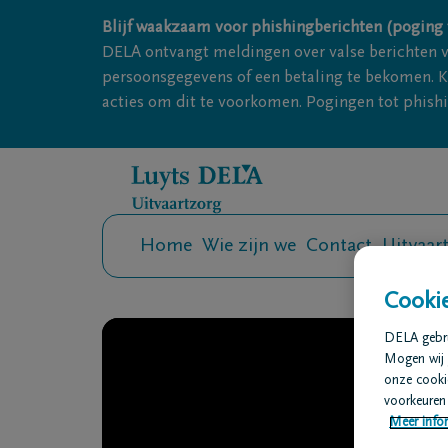
Overslaan en naar inhoud gaan
Blijf waakzaam voor phishingberichten (poging 
DELA ontvangt meldingen over valse berichten 
persoonsgegevens of een betaling te bekomen. Kl
acties om dit te voorkomen. Pogingen tot phishin
Home
Wie zijn we
Contact
Uitvaar
Cookie
DELA gebrui
Mogen wij 
onze cookie
voorkeuren 
Meer infor