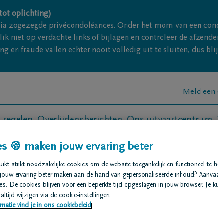
tot oplichting)
via zogezegde privécondoléances. Onder het mom van een con
ik niet op verdachte links of bijlagen en controleer de afze
g en fraude vallen echter nooit volledig uit te sluiten, dus bl
Meld een 
t regelen
Overlijdensberichten
Ons uitvaartcentrum
s 🍪 maken jouw ervaring beter
kt strikt noodzakelijke cookies om de website toegankelijk en functioneel te 
jouw ervaring beter maken aan de hand van gepersonaliseerde inhoud? Aanva
Vooruitdenken d
s. De cookies blijven voor een beperkte tijd opgeslagen in jouw browser. Je ku
altijd wijzigen via de cookie-instellingen.
Voor wie achterblijf
matie vind je in ons cookiebeleid.
rouw, niet voor rege