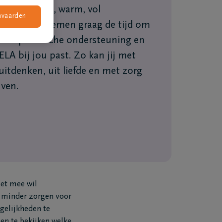
en was: uniek, warm, vol
nvaarden
 adviseurs nemen graag de tijd om
elke praktische ondersteuning en
A bij jou past. Zo kan jij met
uitdenken, uit liefde en met zorg
jven.
iet mee wil
 minder zorgen voor
gelijkheden te
n te bekijken welke