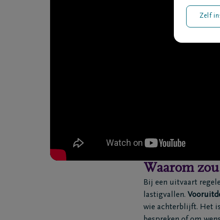
Zelf in
Waarom zou 
Bij een uitvaart regel
lastigvallen.
Vooruitde
wie achterblijft. Het i
bespreken of om wens