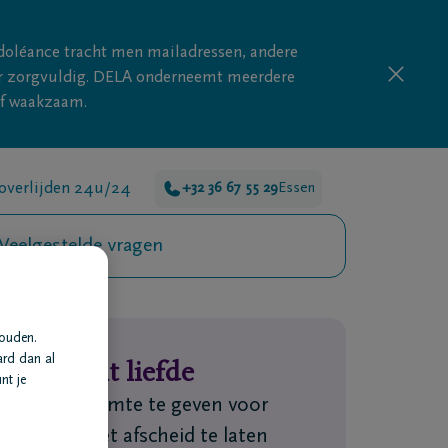
doléance tracht men mailadressen, andere
nder zorgvuldig. DELA onderneemt meerdere
ijf waakzaam.
overlijden 24u/24
+32 36 67 55 29
Essen
Veelgestelde vragen
houden.
ard dan al
oe je uit liefde
nt je
t. Om hen ruimte te geven voor
lwerk. Om het afscheid te laten