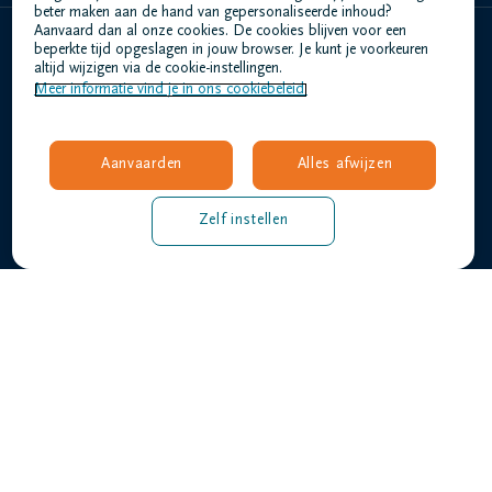
beter maken aan de hand van gepersonaliseerde inhoud?
Aanvaard dan al onze cookies. De cookies blijven voor een
beperkte tijd opgeslagen in jouw browser. Je kunt je voorkeuren
Home
altijd wijzigen via de cookie-instellingen.
Meer informatie vind je in ons cookiebeleid.
Wie zijn we
Contact
Uitvaart regelen
Aanvaarden
Alles afwijzen
Overlijdensberichten
Ons uitvaartcentrum
Zelf instellen
Veelgestelde vragen
Gebruiksvoorwaarden
Privacyverklaring
Responsible disclosure
Toegankelijkheidsverklaring
Vacatures
kesteloot@dela.be