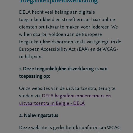
Toegankelijkheidsverklaring
Home
DELA hecht veel belang aan digitale
Wie
toegankelijkheid en streeft ernaar haar online
diensten bruikbaar te maken voor iedereen. We
zijn
willen daarbij voldoen aan de Europese
we
toegankelijkheidsnormen zoals vastgelegd in de
European Accessibility Act (EAA) en de WCAG-
Contact
richtlijnen.
1. Deze toegankelijkheidsverklaring is van
Uitvaart
toepassing op:
regelen
Onze websites van de uitvaartcentra, terug te
vinden via
DELA begrafenisondernemers en
Overlijdensberichten
uitvaartcentra in België - DELA
Ons
2. Nalevingsstatus
uitvaartcentrum
Deze website is gedeeltelijk conform aan WCAG