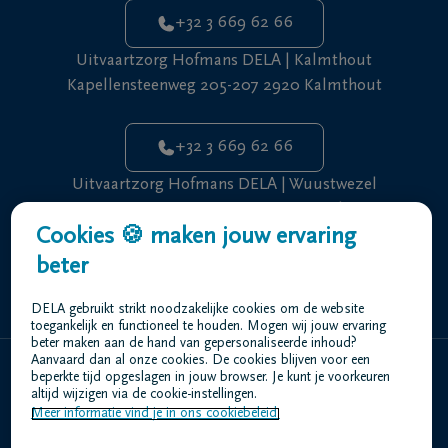
+32 3 669 62 66
Uitvaartzorg Hofmans DELA | Kalmthout
Kapellensteenweg 205-207 2920 Kalmthout
+32 3 669 62 66
Uitvaartzorg Hofmans DELA | Wuustwezel
Dorpsstraat 85 2990 Wuustwezel
Cookies 🍪 maken jouw ervaring
beter
+32 3 669 62 66
DELA gebruikt strikt noodzakelijke cookies om de website
toegankelijk en functioneel te houden. Mogen wij jouw ervaring
beter maken aan de hand van gepersonaliseerde inhoud?
Aanvaard dan al onze cookies. De cookies blijven voor een
beperkte tijd opgeslagen in jouw browser. Je kunt je voorkeuren
Home
altijd wijzigen via de cookie-instellingen.
Meer informatie vind je in ons cookiebeleid.
Wie zijn we
Contact