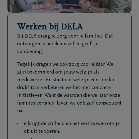
Veelgestelde
vragen
Werken bij DELA
Meld een
Bij DELA draag je zorg voor je families. Dat
overlijden
ontzorgen is betekenisvol en geeft je
24u/24
voldoening.
+32
Tegelijk dragen we ook zorg voor elkáár. We
3
zijn bekommerd om jouw welzijn als
669
medewerker. En staat dat welzijn eens onder
62
druk? Dan verbeteren we het met concrete
66
initiatieven. Want de waarden die we naar onze
families vertalen, leven we ook zelf consequent
na:
Je krijgt de vrijheid en het vertrouwen om je
job uit te voeren.