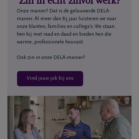
Zin in écht zinvol werk?
Home
Onze manier? Dat is de gelauwerde DELA-
manier. Al meer dan 85 jaar luisteren we naar
Wie
onze klanten, families en collega’s. We staan
zijn
hen bij met raad en daad en bieden hen die
we
warme, professionele houvast.
Contact
Ook zin in onze DELA-manier?
Uitvaart
Vind jouw job bij ons
regelen
Overlijdensberichten
Ons
uitvaartcentrum