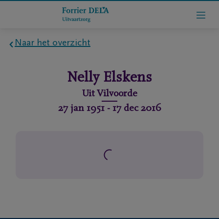
Naar het overzicht
Home
Nelly
Elskens
Wie
Uit
Vilvoorde
zijn
27 jan 1951
-
17 dec 2016
we
Contact
Uitvaart
regelen
rlijdensberichten