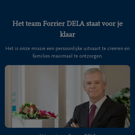
Ons
itvaartcentrum
Het team Forrier DELA staat voor je
klaar
Veelgestelde
vragen
Het is onze missie een persoonlijke uitvaart te creëren en
families maximaal te ontzorgen.
We
zijn er
voor je
24u/24
+32
2
251
Vilvoorde
03
06