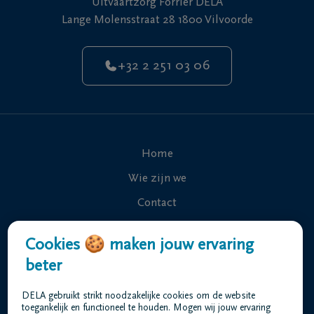
Uitvaartzorg Forrier DELA
Lange Molensstraat 28 1800 Vilvoorde
NL
FR
+32 2 251 03 06
Home
Wie zijn we
Contact
Uitvaart regelen
Cookies 🍪 maken jouw ervaring
Overlijdensberichten
beter
Ons uitvaartcentrum
DELA gebruikt strikt noodzakelijke cookies om de website
Veelgestelde vragen
toegankelijk en functioneel te houden. Mogen wij jouw ervaring