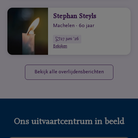
Stephan Steyls
Machelen - 60 jaar
27 juni '26
Bekijken
Bekijk alle overlijdensberichten
Ons uitvaartcentrum in beeld
Vorige
Vo