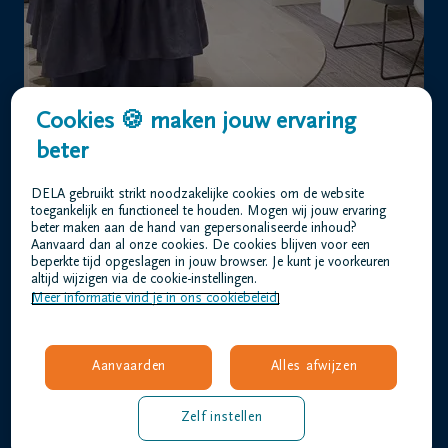
Cookies 🍪 maken jouw ervaring
beter
DELA gebruikt strikt noodzakelijke cookies om de website
toegankelijk en functioneel te houden. Mogen wij jouw ervaring
beter maken aan de hand van gepersonaliseerde inhoud?
Aanvaard dan al onze cookies. De cookies blijven voor een
beperkte tijd opgeslagen in jouw browser. Je kunt je voorkeuren
altijd wijzigen via de cookie-instellingen.
Meer informatie vind je in ons cookiebeleid.
Het team Forrier DELA staat voor je klaar
Aanvaarden
Alles afwijzen
Het is onze missie een persoonlijke uitvaart te creëren en
families maximaal te ontzorgen.
Zelf instellen