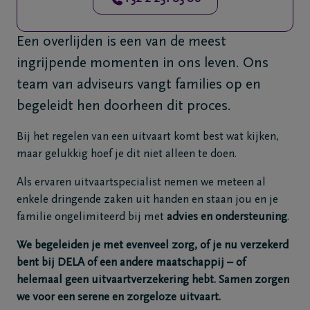
Veelgestelde
vragen
Een overlijden is een van de meest
ingrijpende momenten in ons leven. Ons
Meld een
team van adviseurs vangt families op en
overlijden
begeleidt hen doorheen dit proces.
24u/24
+32
Bij het regelen van een uitvaart komt best wat kijken,
2
maar gelukkig hoef je dit niet alleen te doen.
251
Als ervaren uitvaartspecialist nemen we meteen al
03
enkele dringende zaken uit handen en staan jou en je
06
familie ongelimiteerd bij met
advies en ondersteuning
.
Vilvoorde
We begeleiden je met evenveel zorg, of je nu verzekerd
bent bij DELA of een andere maatschappij – of
FR
NL
helemaal geen uitvaartverzekering hebt. Samen zorgen
we voor een serene en zorgeloze uitvaart.