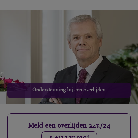
Home
Wie
zijn
we
Contact
Uitvaart
regelen
Ondersteuning bij een overlijden
Overlijdensberichten
Ons
Meld een overlijden 24u/24
uitvaartcentrum
+32 2 251 03 06