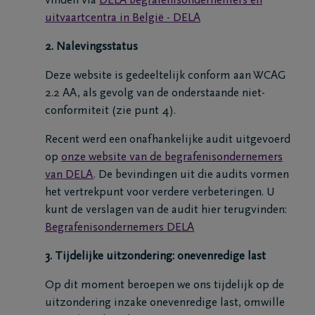
vinden via
DELA begrafenisondernemers en
24u/24
uitvaartcentra in België - DELA
+32
2. Nalevingsstatus
3
Deze website is gedeeltelijk conform aan WCAG
231
45
2.2 AA, als gevolg van de onderstaande niet-
90
conformiteit (zie punt 4).
Antwerpen
Recent werd een onafhankelijke audit uitgevoerd
op
onze website van de begrafenisondernemers
van DELA
. De bevindingen uit die audits vormen
het vertrekpunt voor verdere verbeteringen. U
kunt de verslagen van de audit hier terugvinden:
Begrafenisondernemers DELA
3. Tijdelijke uitzondering: onevenredige last
Op dit moment beroepen we ons tijdelijk op de
uitzondering inzake onevenredige last, omwille