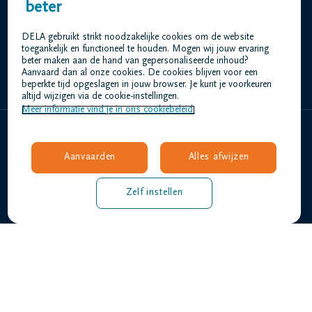
Uitvaartzorg De Smedt DELA
beter
Markgravelei 41 2018 Antwerpen
DELA gebruikt strikt noodzakelijke cookies om de website
toegankelijk en functioneel te houden. Mogen wij jouw ervaring
beter maken aan de hand van gepersonaliseerde inhoud?
+32 3 231 45 90
Aanvaard dan al onze cookies. De cookies blijven voor een
beperkte tijd opgeslagen in jouw browser. Je kunt je voorkeuren
altijd wijzigen via de cookie-instellingen.
Meer informatie vind je in ons cookiebeleid.
Home
Aanvaarden
Alles afwijzen
We zijn we
Contact
Zelf instellen
Overlijdensberichten
Gebruiksvoorwaarden
Privacyverklaring
Responsible disclosure
Toegankelijkheidsverklaring
Vacatures