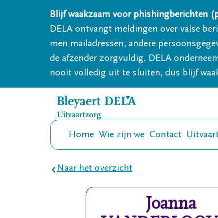
Overslaan en naar inhoud gaan
Blijf waakzaam voor phishingberichten (p
DELA ontvangt meldingen over valse ber
men mailadressen, andere persoonsgegeven
de afzender zorgvuldig. DELA onderneemt
nooit volledig uit te sluiten, dus blijf wa
Home
Wie zijn we
Contact
Uitvaar
Naar het overzicht
Joanna