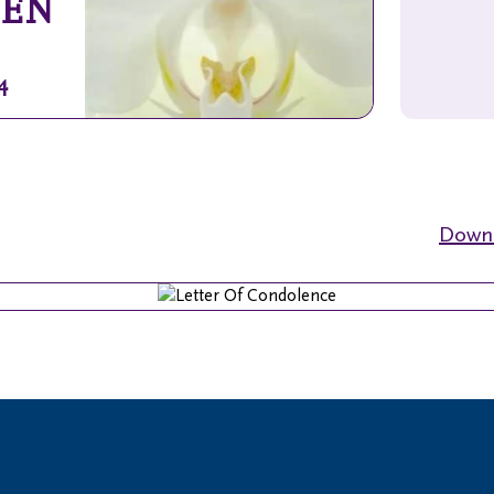
EN
4
Downl