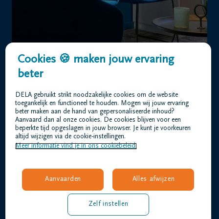
Uitvaartzorg Bleyaert DELA | Sint-Kruis
Moerkerkse Steenweg 77 8310 Sint-Kruis
Cookies 🍪 maken jouw ervaring
+32 50 35 18 46
beter
DELA gebruikt strikt noodzakelijke cookies om de website
toegankelijk en functioneel te houden. Mogen wij jouw ervaring
beter maken aan de hand van gepersonaliseerde inhoud?
Aanvaard dan al onze cookies. De cookies blijven voor een
Home
beperkte tijd opgeslagen in jouw browser. Je kunt je voorkeuren
altijd wijzigen via de cookie-instellingen.
Wie zijn we
Meer informatie vind je in ons cookiebeleid.
Contact
Uitvaart regelen
Overlijdensberichten
Aanvaarden
Alles afwijzen
Ons uitvaartcentrum
Veelgestelde vragen
Zelf instellen