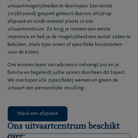
uitvaartmogelijkheden te doorlopen. Een eerste
Veelgestelde
(vrijblijvend) gesprek gebeurt daarom altijd op
vragen
afspraak en vindt meestal plaats in ons
uitvaartcentrum. Zo krijg je meteen een eerste
Meld een
impressie en heb je de mogelijkheid een aantal zaken te
overlijden
bekijken, zoals type urnen of specifieke houtsoorten
24u/24
voor de kisten.
+32
Ons ervaren team van adviseurs ontvangt jou en je
50
familie en begeleidt jullie samen doorheen dit traject.
35
We overlopen alle (specifieke) wensen en geven de
18
uitvaart een persoonlijke invulling.
46
Sint-
Kruis
Maak een afspraak
Ons uitvaartcentrum beschikt
over: