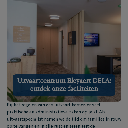
Home
Wie
zijn
we
Contact
Uitvaart
regelen
Uitvaartcentrum Bleyaert DELA:
ontdek onze faciliteiten
Overlijdensberichten
Bij het regelen van een uitvaart komen er veel
Ons
praktische en administratieve zaken op je af. Als
uitvaartcentrum
uitvaartspecialist nemen we de tijd om families in rouw
op te vangen en in alle rust en sereniteit de