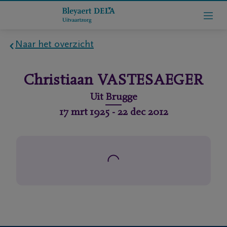
Naar het overzicht
Home
Christiaan
VASTESAEGER
Wie
Uit
Brugge
zijn
17 mrt 1925
-
22 dec 2012
we
Contact
Uitvaart
regelen
rlijdensberichten