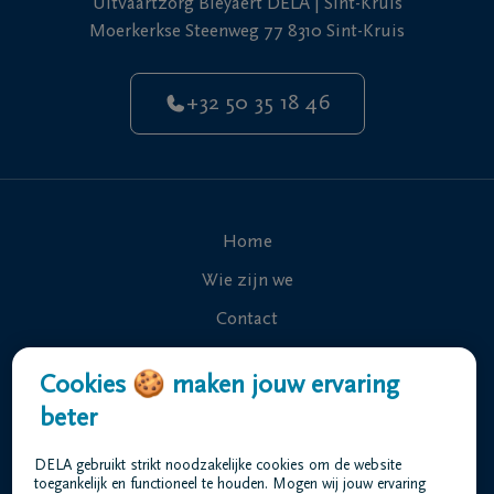
Uitvaartzorg Bleyaert DELA | Sint-Kruis
Moerkerkse Steenweg 77 8310 Sint-Kruis
+32 50 35 18 46
Home
Wie zijn we
Contact
Uitvaart regelen
Cookies 🍪 maken jouw ervaring
Overlijdensberichten
beter
Ons uitvaartcentrum
DELA gebruikt strikt noodzakelijke cookies om de website
Veelgestelde vragen
toegankelijk en functioneel te houden. Mogen wij jouw ervaring