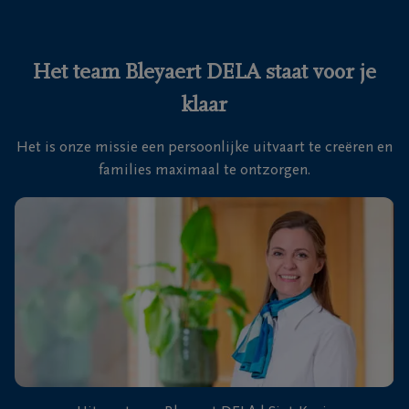
Ons
itvaartcentrum
Het team Bleyaert DELA staat voor je
klaar
Veelgestelde
vragen
Het is onze missie een persoonlijke uitvaart te creëren en
families maximaal te ontzorgen.
We
zijn er
voor je
24u/24
+32
50
Sint-
35
Kruis
18
46