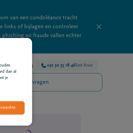
mom van een condoléance tracht
links of bijlagen en controleer
phishing en fraude vallen echter
r voor je 24u/24
+32 50 35 18 46
Sint-Kruis
houden.
ard dan al
nt je
Veelgestelde vragen
nvaarden