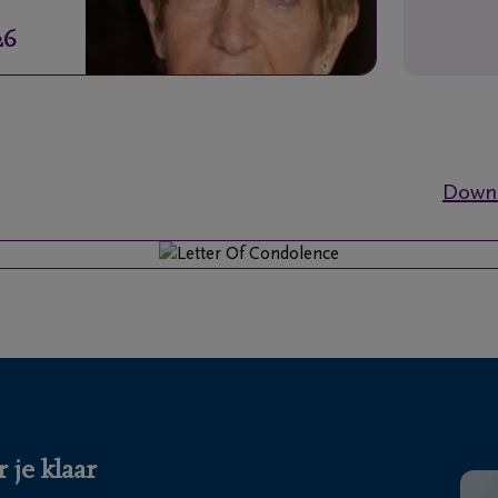
26
Downl
 je klaar