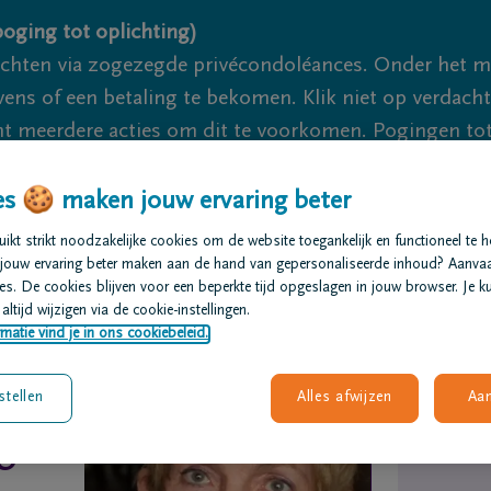
oging tot oplichting)
ichten via zogezegde privécondoléances. Onder het 
s of een betaling te bekomen. Klik niet op verdachte 
 meerdere acties om dit te voorkomen. Pogingen tot 
akzaam.
s 🍪 maken jouw ervaring beter
We zijn e
kt strikt noodzakelijke cookies om de website toegankelijk en functioneel te 
jouw ervaring beter maken aan de hand van gepersonaliseerde inhoud? Aanva
s. De cookies blijven voor een beperkte tijd opgeslagen in jouw browser. Je ku
t regelen
Overlijdensberichten
Ons uitvaartcentrum
altijd wijzigen via de cookie-instellingen.
matie vind je in ons cookiebeleid.
stellen
Alles afwijzen
Aa
U