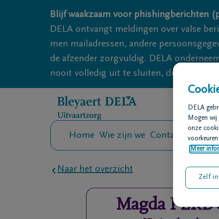
Overslaan en naar inhoud gaan
Blijf waakzaam voor phishingberichten (p
DELA ontvangt meldingen over valse ber
men mailadressen, andere persoonsgegeven
de afzender zorgvuldig. DELA onderneemt
nooit volledig uit te sluiten, dus blijf wa
Cookie
DELA gebrui
Mogen wij 
onze cookie
Home
Wie zijn we
Contact
Uitvaar
voorkeuren 
Meer infor
Naar het overzicht
Zelf in
Magda
PERD