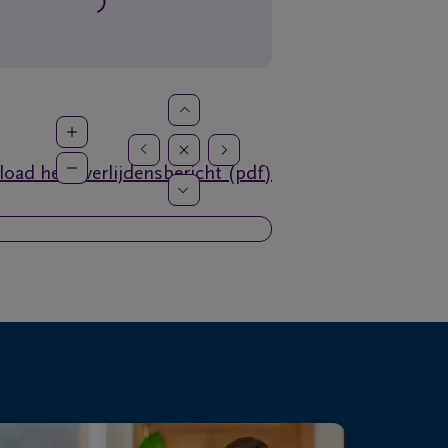
oad het overlijdensbericht (pdf)