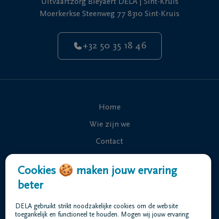
Uitvaartzorg Bleyaert DELA | Sint-Kruis
Moerkerkse Steenweg 77 8310 Sint-Kruis
+32 50 35 18 46
Home
Wie zijn we
Contact
Uitvaart regelen
Cookies 🍪 maken jouw ervaring
Overlijdensberichten
beter
Ons uitvaartcentrum
DELA gebruikt strikt noodzakelijke cookies om de website
Veelgestelde vragen
toegankelijk en functioneel te houden. Mogen wij jouw ervaring