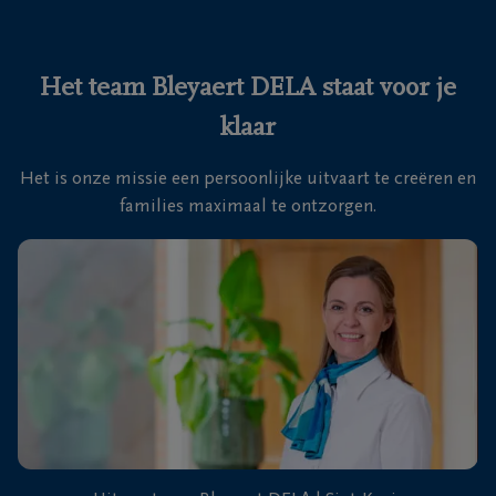
Ons
itvaartcentrum
Het team Bleyaert DELA staat voor je
klaar
Veelgestelde
vragen
Het is onze missie een persoonlijke uitvaart te creëren en
families maximaal te ontzorgen.
We
zijn er
voor je
24u/24
+32
50
Sint-
35
Kruis
18
46