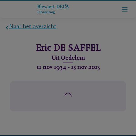
Naar het overzicht
Home
Eric
DE SAFFEL
Wie
Uit
Oedelem
zijn
11 nov 1934
-
15 nov 2013
we
Contact
Uitvaart
regelen
rlijdensberichten