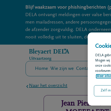
Overslaan en naar inhoud gaan
Blijf waakzaam voor phishingberichten (p
DELA ontvangt meldingen over valse ber
men mailadressen, andere persoonsgegeven
de afzender zorgvuldig. DELA onderneemt
nooit volledig uit te sluiten, dus blijf wa
Cookie
DELA gebrui
Mogen wij 
onze cookie
Home
Wie zijn we
Contact
Uitvaar
voorkeuren 
Meer infor
Naar het overzicht
Zelf in
Jean Pierre
VA