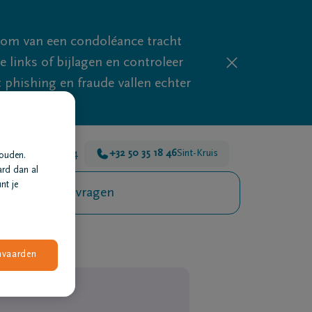
mom van een condoléance tracht
links of bijlagen en controleer
phishing en fraude vallen echter
r voor je 24u/24
+32 50 35 18 46
Sint-Kruis
houden.
ard dan al
nt je
Veelgestelde vragen
nvaarden