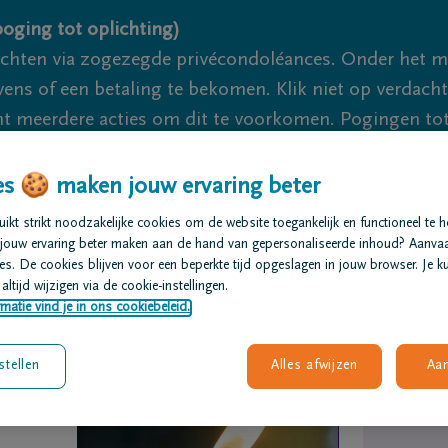
oging tot oplichting)
ichten via zogezegde privécondoléances. Onder het 
s of een betaling te bekomen. Klik niet op verdachte 
 meerdere acties om dit te voorkomen. Pogingen tot 
akzaam.
s 🍪 maken jouw ervaring beter
We zijn e
kt strikt noodzakelijke cookies om de website toegankelijk en functioneel te 
jouw ervaring beter maken aan de hand van gepersonaliseerde inhoud? Aanva
s. De cookies blijven voor een beperkte tijd opgeslagen in jouw browser. Je ku
t regelen
Overlijdensberichten
Ons uitvaartcentrum
altijd wijzigen via de cookie-instellingen.
matie vind je in ons cookiebeleid.
stellen
Alles afwijzen
Aa
N