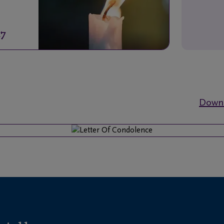
17
Downl