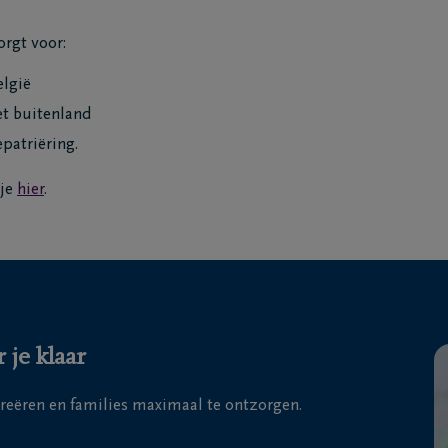
rgt voor:
elgië
et buitenland
epatriëring.
 je
hier
.
 je klaar
creëren en families maximaal te ontzorgen.