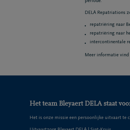
periode.
DELA Repatriations zo
repatriëring naar B
repatriëring naar h
intercontinentale r
Meer informatie vind
Het team Bleyaert DELA staat voor
Het is onze missie een persoonlijke uitvaart te 
Uitvaartzorg Bleyaert DELA | Sint-Kruis