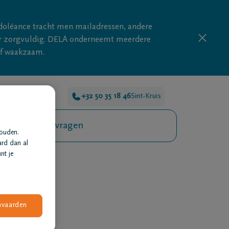
doléance tracht men mailadressen, andere
nder zorgvuldig. DELA onderneemt meerdere
ijf waakzaam.
rlijden 24u/24
+32 50 35 18 46
Sint-Kruis
Veelgestelde vragen
houden.
ard dan al
nt je
nvaarden