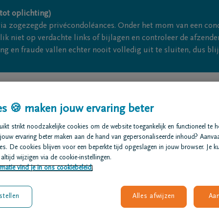
tot oplichting)
via zogezegde privécondoléances. Onder het mom van een con
ik niet op verdachte links of bijlagen en controleer de afze
g en fraude vallen echter nooit volledig uit te sluiten, dus bl
Meld een ove
s 🍪 maken jouw ervaring beter
t regelen
Overlijdensberichten
Ons uitvaartcentrum
kt strikt noodzakelijke cookies om de website toegankelijk en functioneel te 
jouw ervaring beter maken aan de hand van gepersonaliseerde inhoud? Aanva
s. De cookies blijven voor een beperkte tijd opgeslagen in jouw browser. Je ku
altijd wijzigen via de cookie-instellingen.
matie vind je in ons cookiebeleid.
 buitenland laten doorgaan?
stellen
Alles afwijzen
Aa