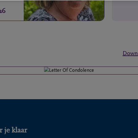
26
Downl
 je klaar