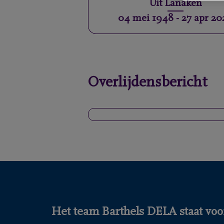
Uit
Lanaken
04 mei 1948
-
27 apr 20
Overlijdensbericht
Het team Barthels DELA staat voor