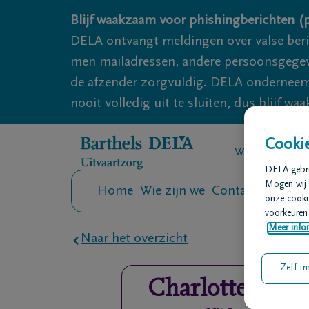
Overslaan en naar inhoud gaan
Blijf waakzaam voor phishingberichten (p
DELA ontvangt meldingen over valse ber
men mailadressen, andere persoonsgegeven
de afzender zorgvuldig. DELA onderneemt
nooit volledig uit te sluiten, dus blijf wa
Cookie
We zijn er voo
DELA gebrui
Mogen wij 
Home
Wie zijn we
Contact
Uitvaar
onze cookie
voorkeuren 
Meer infor
Naar het overzicht
Zelf in
Charlotte
Pasp