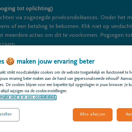
oging tot oplichting)
ichten via zogezegde privécondoléances. Onder het 
s of een betaling te bekomen. Klik niet op verdachte 
 meerdere acties om dit te voorkomen. Pogingen tot 
akzaam.
s 🍪 maken jouw ervaring beter
r je 24u/24
+32 89 76 13 26
Maasmechelen
+32 89 76 13
kt strikt noodzakelijke cookies om de website toegankelijk en functioneel te 
jouw ervaring beter maken aan de hand van gepersonaliseerde inhoud? Aanva
t regelen
Overlijdensberichten
Ons uitvaartcentrum
s. De cookies blijven voor een beperkte tijd opgeslagen in jouw browser. Je ku
altijd wijzigen via de cookie-instellingen.
matie vind je in ons cookiebeleid.
stellen
Alles afwijzen
Aa
ont