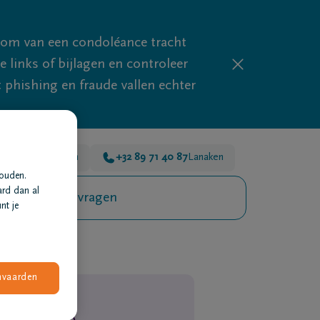
mom van een condoléance tracht
links of bijlagen en controleer
phishing en fraude vallen echter
 26
Dilsen-Stokkem
+32 89 71 40 87
Lanaken
houden.
ard dan al
Veelgestelde vragen
nt je
nvaarden