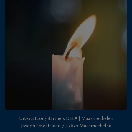
+32
89
Dilsen-
76
Stokkem
13
26
+32
89
71
Lanaken
40
87
Uitvaartzorg Barthels DELA | Maasmechelen
Joseph Smeetslaan 74 3630 Maasmechelen