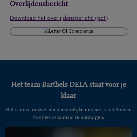
Overlijdensbericht
Ons
Download het overlijdensbericht (pdf)
itvaartcentrum
Veelgestelde
vragen
We
zijn er
voor je
Het team Barthels DELA staat voor je
24u/24
klaar
+32
89
Het is onze missie een persoonlijke uitvaart te creëren en
76
Maasmechelen
families maximaal te ontzorgen.
13
26