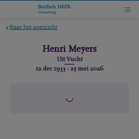
Naar het overzicht
Home
Henri
Meyers
Wie
Uit
Vucht
zijn
12 dec 1933
-
25 mei 2026
we
Contact
Uitvaart
regelen
rlijdensberichten