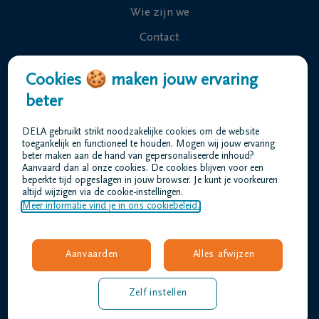
Wie zijn we
Contact
Uitvaart regelen
Cookies 🍪 maken jouw ervaring
Overlijdensberichten
beter
Ons uitvaartcentrum
DELA gebruikt strikt noodzakelijke cookies om de website
Veelgestelde vragen
toegankelijk en functioneel te houden. Mogen wij jouw ervaring
beter maken aan de hand van gepersonaliseerde inhoud?
Aanvaard dan al onze cookies. De cookies blijven voor een
beperkte tijd opgeslagen in jouw browser. Je kunt je voorkeuren
Gebruiksvoorwaarden
altijd wijzigen via de cookie-instellingen.
Privacyverklaring
Meer informatie vind je in ons cookiebeleid.
Responsible disclosure
Toegankelijkheidsverklaring
Aanvaarden
Alles afwijzen
Vacatures
barthels@dela.be
Zelf instellen