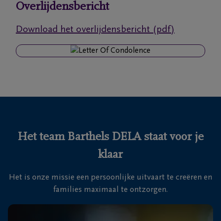
Overlijdensbericht
Ons
Download het overlijdensbericht (pdf)
itvaartcentrum
Veelgestelde
vragen
We
zijn er
voor je
Het team Barthels DELA staat voor je
24u/24
klaar
+32
89
Het is onze missie een persoonlijke uitvaart te creëren en
76
Maasmechelen
families maximaal te ontzorgen.
13
26