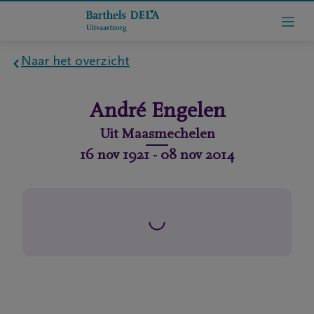
Naar het overzicht
Home
André
Engelen
Wie
Uit
Maasmechelen
zijn
16 nov 1921
-
08 nov 2014
we
Contact
Uitvaart
regelen
rlijdensberichten