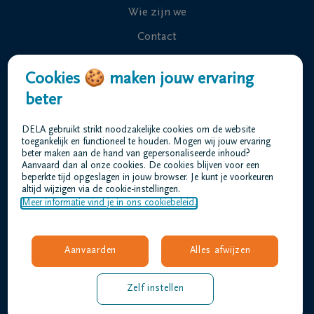
Wie zijn we
Contact
Uitvaart regelen
Cookies 🍪 maken jouw ervaring
Overlijdensberichten
beter
Ons uitvaartcentrum
DELA gebruikt strikt noodzakelijke cookies om de website
Veelgestelde vragen
toegankelijk en functioneel te houden. Mogen wij jouw ervaring
beter maken aan de hand van gepersonaliseerde inhoud?
Aanvaard dan al onze cookies. De cookies blijven voor een
beperkte tijd opgeslagen in jouw browser. Je kunt je voorkeuren
Gebruiksvoorwaarden
altijd wijzigen via de cookie-instellingen.
Privacyverklaring
Meer informatie vind je in ons cookiebeleid.
Responsible disclosure
Toegankelijkheidsverklaring
Aanvaarden
Alles afwijzen
Vacatures
barthels@dela.be
Zelf instellen