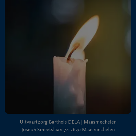
+32
89
Dilsen-
76
Stokkem
13
26
+32
89
71
Lanaken
40
87
Uitvaartzorg Barthels DELA | Maasmechelen
Joseph Smeetslaan 74 3630 Maasmechelen