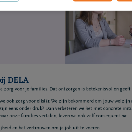
e warme, professionele
ij DELA
e zorg voor je families. Dat ontzorgen is betekenisvol en geeft
 we ook zorg voor elkáár. We zijn bekommerd om jouw welzijn 
lzijn eens onder druk? Dan verbeteren we het met concrete initi
naar onze families vertalen, leven we ook zelf consequent na:
rijheid en het vertrouwen om je job uit te voeren.