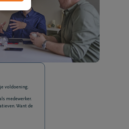
 je voldoening.
als medewerker.
atieven. Want de