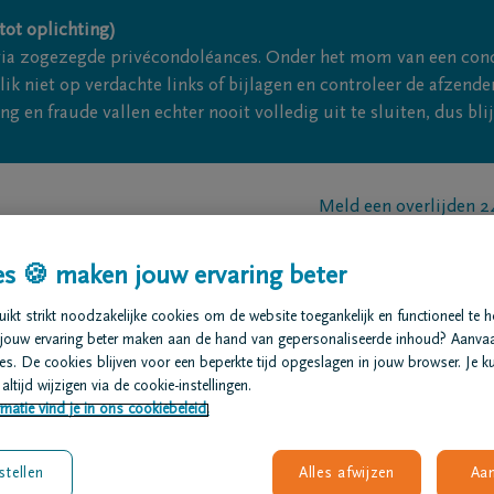
tot oplichting)
via zogezegde privécondoléances. Onder het mom van een con
ik niet op verdachte links of bijlagen en controleer de afze
g en fraude vallen echter nooit volledig uit te sluiten, dus bl
Meld een overlijden 
t regelen
Overlijdensberichten
Ons uitvaartcentrum
s 🍪 maken jouw ervaring beter
kt strikt noodzakelijke cookies om de website toegankelijk en functioneel te 
jouw ervaring beter maken aan de hand van gepersonaliseerde inhoud? Aanva
s. De cookies blijven voor een beperkte tijd opgeslagen in jouw browser. Je ku
altijd wijzigen via de cookie-instellingen.
k?
matie vind je in ons cookiebeleid.
anier. Al meer dan 85
stellen
Alles afwijzen
Aa
s en collega’s. We staan