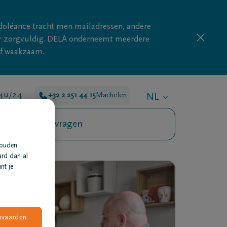
doléance tracht men mailadressen, andere
nder zorgvuldig. DELA onderneemt meerdere
ijf waakzaam.
24u/24
+32 2 251 44 15
Machelen
NL
Veelgestelde vragen
houden.
ard dan al
nt je
nvaarden