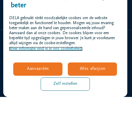
beter
+32 56 60 30 00
DELA gebruikt strikt noodzakelijke cookies om de website
toegankelijk en functioneel te houden. Mogen wij jouw ervaring
beter maken aan de hand van gepersonaliseerde inhoud?
Aanvaard dan al onze cookies. De cookies blijven voor een
beperkte tijd opgeslagen in jouw browser. Je kunt je voorkeuren
altijd wijzigen via de cookie-instellingen.
Home
Meer informatie vind je in ons cookiebeleid.
Wie zijn we
Contact
Uitvaart regelen
Aanvaarden
Alles afwijzen
Overlijdensberichten
Ons uitvaartcentrum
Zelf instellen
Veelgestelde vragen
Gebruiksvoorwaarden
Privacyverklaring
Responsible disclosure
Toegankelijkheidsverklaring