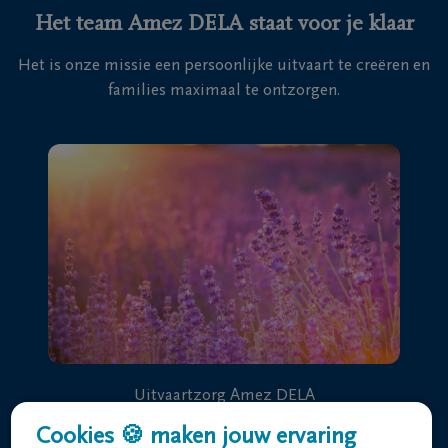
Het team Amez DELA staat voor je klaar
Het is onze missie een persoonlijke uitvaart te creëren en
families maximaal te ontzorgen.
Uitvaartzorg Amez DELA
Olmstraat 15 8790 Waregem
Cookies 🍪 maken jouw ervaring