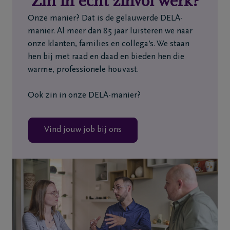
Zin in écht zinvol werk?
Home
Onze manier? Dat is de gelauwerde DELA-
manier. Al meer dan 85 jaar luisteren we naar
Wie
onze klanten, families en collega’s. We staan
zijn
hen bij met raad en daad en bieden hen die
we
warme, professionele houvast.
Contact
Ook zin in onze DELA-manier?
Uitvaart
Vind jouw job bij ons
regelen
Overlijdensberichten
Ons
uitvaartcentrum