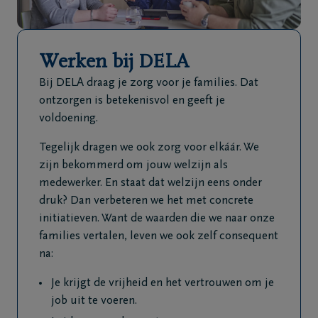
Veelgestelde
vragen
Werken bij DELA
Meld een
Bij DELA draag je zorg voor je families. Dat
overlijden
ontzorgen is betekenisvol en geeft je
24u/24
voldoening.
+32
Tegelijk dragen we ook zorg voor elkáár. We
56
zijn bekommerd om jouw welzijn als
60
medewerker. En staat dat welzijn eens onder
30
druk? Dan verbeteren we het met concrete
00
initiatieven. Want de waarden die we naar onze
Waregem
families vertalen, leven we ook zelf consequent
na:
Je krijgt de vrijheid en het vertrouwen om je
job uit te voeren.