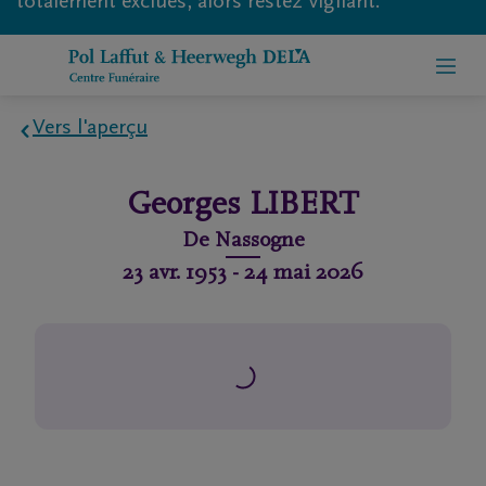
totalement exclues, alors restez vigilant.
Vers l'aperçu
Home
Georges
LIBERT
À
De
Nassogne
propos
23 avr. 1953
-
24 mai 2026
de
nous
Contact
Organiser
des