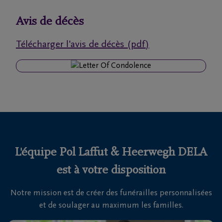
funérailles
Avis de décès
Avis
Télécharger l'avis de décès (pdf)
de
décès
Nos
centres
funéraires
Questions
fréquemment
L'équipe Pol Laffut & Heerwegh DELA
posées
est à votre disposition
Notre mission est de créer des funérailles personnalisées
Nous
et de soulager au maximum les familles.
sommes
là pour