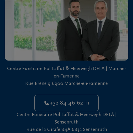
vous
24h/24
+32
84
Marche-
46
en-
62
Famenne
11
+32
Centre Funéraire Pol Laffut & Heerwegh DELA | Marche-
61
en-Famenne
46
Sensenruth
Rue Erène 9 6900 Marche-en-Famenne
65
05
+32 84 46 62 11
Centre Funéraire Pol Laffut & Heerwegh DELA |
Sensenruth
Rue de la Girafe 84A 6832 Sensenruth