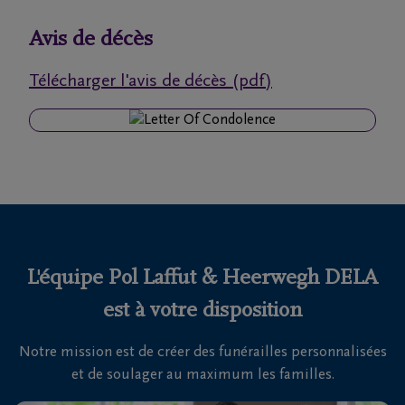
funérailles
Avis de décès
Avis
Télécharger l'avis de décès (pdf)
de
décès
Nos
centres
funéraires
Questions
fréquemment
L'équipe Pol Laffut & Heerwegh DELA
posées
est à votre disposition
Notre mission est de créer des funérailles personnalisées
Nous
et de soulager au maximum les familles.
sommes
là pour