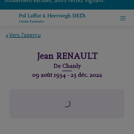
totalement exclues, alors restez vigilant.
Vers l'aperçu
Home
Jean
RENAULT
À
De
Chanly
propos
09 août 1934
-
23 déc. 2022
de
nous
Contact
Organiser
des