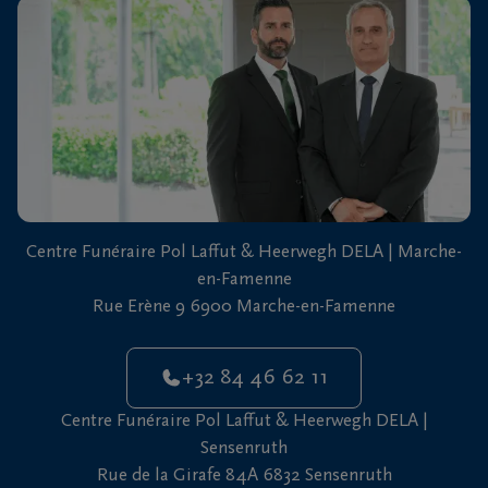
vous
24h/24
+32
84
Marche-
46
en-
62
Famenne
11
+32
Centre Funéraire Pol Laffut & Heerwegh DELA | Marche-
61
en-Famenne
46
Sensenruth
Rue Erène 9 6900 Marche-en-Famenne
65
05
+32 84 46 62 11
Centre Funéraire Pol Laffut & Heerwegh DELA |
Sensenruth
Rue de la Girafe 84A 6832 Sensenruth