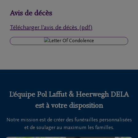
funérailles
Avis de décès
Avis
Télécharger l'avis de décès (pdf)
de
décès
Nos
centres
funéraires
Questions
fréquemment
L'équipe Pol Laffut & Heerwegh DELA
posées
est à votre disposition
Notre mission est de créer des funérailles personnalisées
Nous
et de soulager au maximum les familles.
sommes
là pour