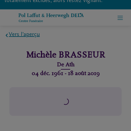
totalement exclues, alors restez vigilant.
Vers l'aperçu
Home
Michèle
BRASSEUR
À
De
Ath
propos
04 déc. 1961
-
18 août 2019
de
nous
Contact
Organiser
des