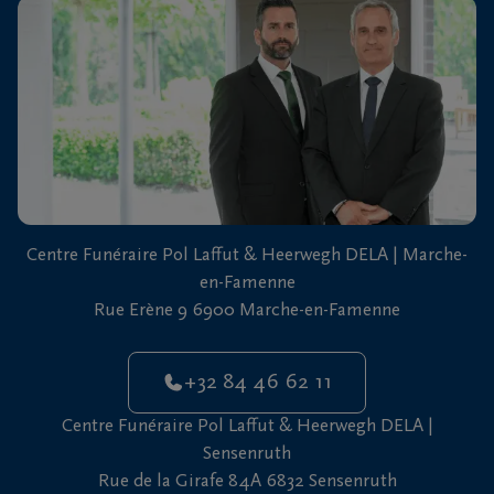
vous
24h/24
+32
84
Marche-
46
en-
62
Famenne
11
+32
Centre Funéraire Pol Laffut & Heerwegh DELA | Marche-
61
en-Famenne
46
Sensenruth
Rue Erène 9 6900 Marche-en-Famenne
65
05
+32 84 46 62 11
Centre Funéraire Pol Laffut & Heerwegh DELA |
Sensenruth
Rue de la Girafe 84A 6832 Sensenruth