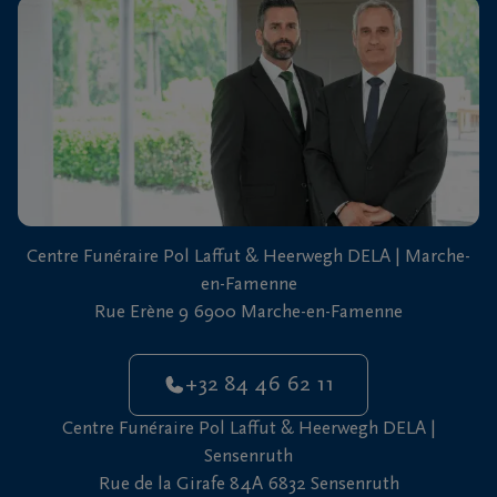
vous
24h/24
+32
84
Marche-
46
en-
62
Famenne
11
+32
Centre Funéraire Pol Laffut & Heerwegh DELA | Marche-
61
en-Famenne
46
Sensenruth
Rue Erène 9 6900 Marche-en-Famenne
65
05
+32 84 46 62 11
Centre Funéraire Pol Laffut & Heerwegh DELA |
Sensenruth
Rue de la Girafe 84A 6832 Sensenruth