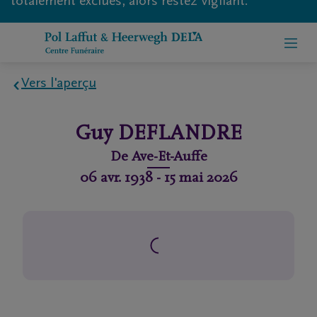
totalement exclues, alors restez vigilant.
Vers l'aperçu
Home
Guy
DEFLANDRE
À
De
Ave-Et-Auffe
propos
06 avr. 1938
-
15 mai 2026
de
nous
Contact
Organiser
des