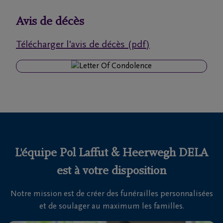
funérailles
Avis de décès
Avis
Télécharger l'avis de décès (pdf)
de
décès
Nos
centres
funéraires
Questions
fréquemment
L'équipe Pol Laffut & Heerwegh DELA
posées
est à votre disposition
Notre mission est de créer des funérailles personnalisées
Nous
et de soulager au maximum les familles.
sommes
là pour