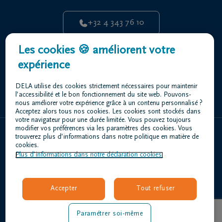
+32 4 343 76 10
Centre Funéraire Dethier DELA | Angleur
Les cookies 🍪 améliorent votre
Rue de la Vaussale 31 4031 Angleur
expérience
+32 4 343 76 10
DELA utilise des cookies strictement nécessaires pour maintenir
l’accessibilité et le bon fonctionnement du site web. Pouvons-
nous améliorer votre expérience grâce à un contenu personnalisé ?
Acceptez alors tous nos cookies. Les cookies sont stockés dans
votre navigateur pour une durée limitée. Vous pouvez toujours
modifier vos préférences via les paramètres des cookies. Vous
trouverez plus d’informations dans notre politique en matière de
Home
cookies.
Plus d’informations dans notre déclaration cookies.
À propos de nous
Contact
Organiser des funérailles
Accepter
Tout refuser
Avis de décès
Nos centres funéraires
Paramétrer soi-même
Questions fréquemment posées