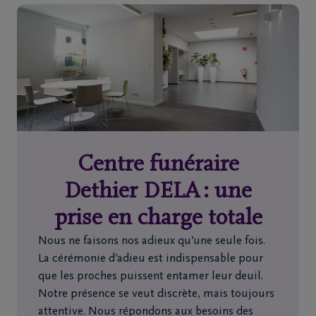
Home
À
propos
de
nous
Centre funéraire
Contact
Dethier DELA : une
prise en charge totale
Organiser
Nous ne faisons nos adieux qu’une seule fois.
des
La cérémonie d’adieu est indispensable pour
funérailles
que les proches puissent entamer leur deuil.
Notre présence se veut discrète, mais toujours
Avis
attentive. Nous répondons aux besoins des