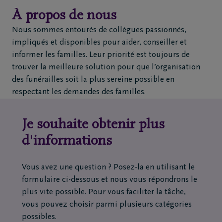
Pierre-François Bovy
À propos de nous
Rachelle Hans
Accompagnateur
Raymond Renard
Conseiller funéraire
Nous sommes entourés de collègues passionnés,
Romain Fraigneux
Accompagnateur
impliqués et disponibles pour aider, conseiller et
Conseiller funéraire
Samuel Laurent
Stéphanie Petit
informer les familles. Leur priorité est toujours de
Conseiller funéraire
Serge Matterne
Accompagnateur
trouver la meilleure solution pour que l’organisation
Conseiller funéraire
des funérailles soit la plus sereine possible en
Euphrasie Vancle
Anaïs Minet
respectant les demandes des familles.
Conseiller funéraire
Manon Gerbais
Sophie Leruth
Accompagnateur
Conseiller funéraire
Conseiller funéraire
Je souhaite obtenir plus
Sabrina Cannizzaro
d'informations
Anaïs Beaumecker
Conseiller funéraire
Conseiller en formalités après funérailles
Carine Luyten
DELA
Vous avez une question ? Posez-la en utilisant le
Conseiller en formalités après funérailles
Carol Declerck
DELA
Conseiller en formalités après funérailles
Danielle Henry
formulaire ci-dessous et nous vous répondrons le
DELA
Conseiller en formalités après funérailles
plus vite possible. Pour vous faciliter la tâche,
DELA
vous pouvez choisir parmi plusieurs catégories
possibles.