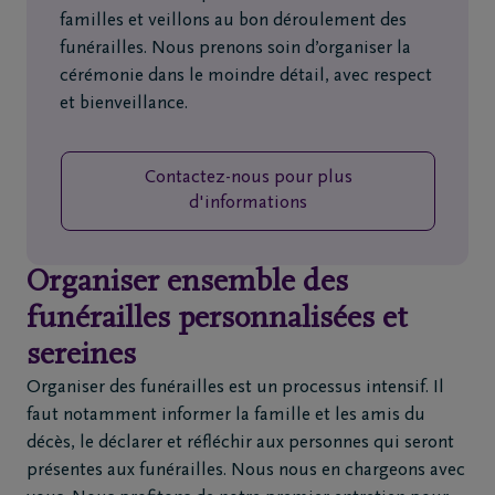
de
familles et veillons au bon déroulement des
décès
funérailles. Nous prenons soin d’organiser la
cérémonie dans le moindre détail, avec respect
Nos
et bienveillance.
centres
funéraires
Contactez-nous pour plus
d'informations
Questions
fréquemment
Organiser ensemble des
posées
funérailles personnalisées et
sereines
Assistance
en cas de
Organiser des funérailles est un processus intensif. Il
décès
faut notamment informer la famille et les amis du
24h/24
décès, le déclarer et réfléchir aux personnes qui seront
présentes aux funérailles. Nous nous en chargeons avec
+32