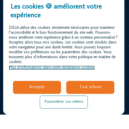
Centre Funéraire Dethier DELA | Angleur
Les cookies 🍪 améliorent votre
Rue de la Vaussale 31 4031 Angleur
expérience
+32 4 343 76 10
DELA utilise des cookies strictement nécessaires pour maintenir
l’accessibilité et le bon fonctionnement du site web. Pouvons-
nous améliorer votre expérience grâce à un contenu personnalisé ?
Acceptez alors tous nos cookies. Les cookies sont stockés dans
votre navigateur pour une durée limitée. Vous pouvez toujours
modifier vos préférences via les paramètres des cookies. Vous
trouverez plus d’informations dans notre politique en matière de
Home
cookies.
Plus d’informations dans notre déclaration cookies.
À propos de nous
Contact
Organiser des funérailles
Accepter
Tout refuser
Avis de décès
Nos centres funéraires
Paramétrer soi-même
Questions fréquemment posées
Conditions d'utilisation
Déclaration relative à la vie privée