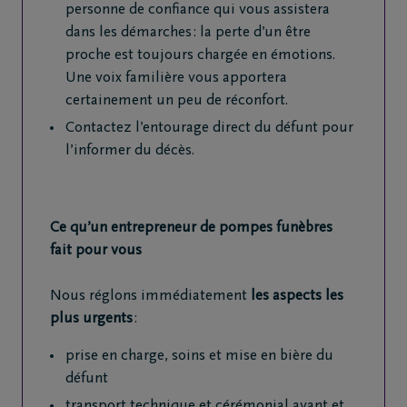
4
personne de confiance qui vous assistera
343
dans les démarches : la perte d’un être
76
proche est toujours chargée en émotions.
10
Une voix familière vous apportera
certainement un peu de réconfort.
Contactez l’entourage direct du défunt pour
l’informer du décès.
Ce qu’un entrepreneur de pompes funèbres
fait pour vous
Nous réglons immédiatement
les aspects les
plus urgents
:
prise en charge, soins et mise en bière du
défunt
transport technique et cérémonial avant et