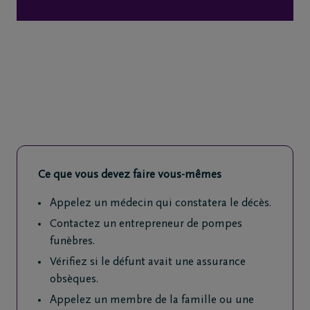
de
décès
Nos
centres
funéraires
Questions
fréquemment
Ce que vous devez faire vous-mêmes
posées
Appelez un médecin qui constatera le décès.
Assistance
Contactez un entrepreneur de pompes
en cas de
funèbres.
décès
Vérifiez si le défunt avait une assurance
24h/24
obsèques.
+32
Appelez un membre de la famille ou une