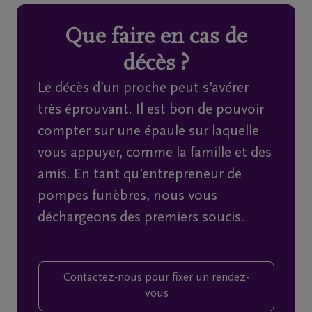
Que faire en cas de
Home
décès ?
À
Le décès d’un proche peut s’avérer
propos
très éprouvant. Il est bon de pouvoir
de
compter sur une épaule sur laquelle
nous
vous appuyer, comme la famille et des
amis. En tant qu’entrepreneur de
Contact
pompes funèbres, nous vous
déchargeons des premiers soucis.
Organiser
des
funérailles
Contactez-nous pour fixer un rendez-
vous
Avis