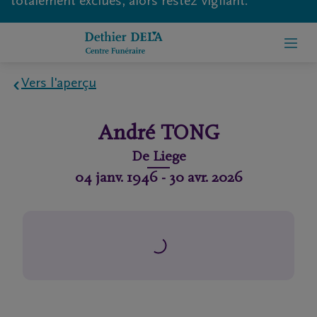
totalement exclues, alors restez vigilant.
Vers l'aperçu
Home
André
TONG
À
De
Liege
propos
04 janv. 1946
-
30 avr. 2026
de
nous
Contact
Organiser
des