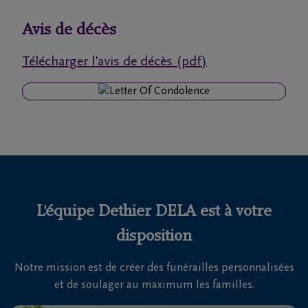
funérailles
Avis de décès
Avis
Télécharger l'avis de décès (pdf)
de
décès
Nos
centres
funéraires
Questions
fréquemment
L'équipe Dethier DELA est à votre
posées
disposition
Notre mission est de créer des funérailles personnalisées
Nous
et de soulager au maximum les familles.
sommes
là pour