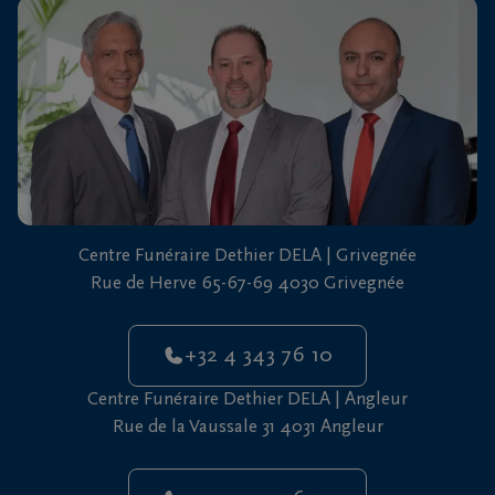
vous
24h/24
+32
4
343
Grivegnée
76
10
+32
Centre Funéraire Dethier DELA | Grivegnée
4
Rue de Herve 65-67-69 4030 Grivegnée
343
Angleur
76
10
+32 4 343 76 10
Centre Funéraire Dethier DELA | Angleur
Rue de la Vaussale 31 4031 Angleur