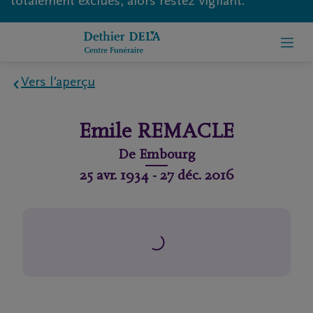
totalement exclues, alors restez vigilant.
Vers l'aperçu
Home
Emile
REMACLE
À
De
Embourg
propos
25 avr. 1934
-
27 déc. 2016
de
nous
Contact
Organiser
des