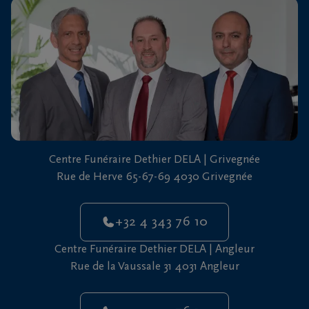
vous
24h/24
+32
4
343
Grivegnée
76
10
+32
Centre Funéraire Dethier DELA | Grivegnée
4
Rue de Herve 65-67-69 4030 Grivegnée
343
Angleur
76
10
+32 4 343 76 10
Centre Funéraire Dethier DELA | Angleur
Rue de la Vaussale 31 4031 Angleur