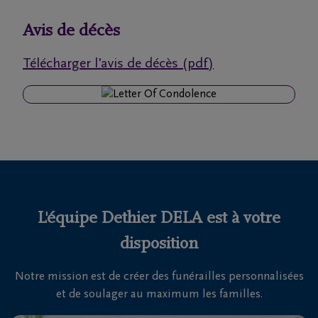
funérailles
Avis de décès
Avis
Télécharger l'avis de décès (pdf)
de
décès
Nos
centres
funéraires
Questions
fréquemment
L'équipe Dethier DELA est à votre
posées
disposition
Notre mission est de créer des funérailles personnalisées
Nous
et de soulager au maximum les familles.
sommes
là pour