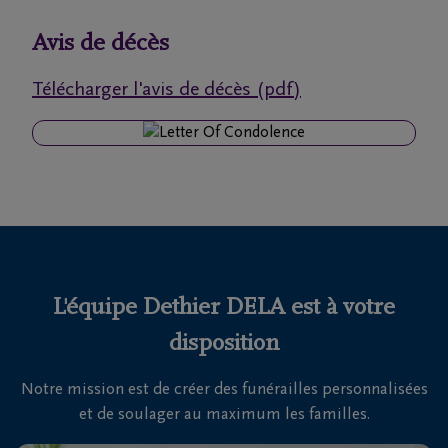
funérailles
Avis de décès
Avis
Télécharger l'avis de décès (pdf)
de
décès
Nos
centres
funéraires
Questions
fréquemment
L'équipe Dethier DELA est à votre
posées
disposition
Notre mission est de créer des funérailles personnalisées
Nous
et de soulager au maximum les familles.
sommes
là pour