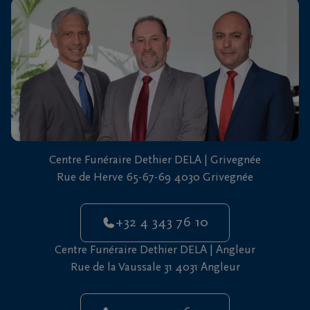
vous
24h/24
+32
4
343
Grivegnée
76
10
+32
Centre Funéraire Dethier DELA | Grivegnée
4
Rue de Herve 65-67-69 4030 Grivegnée
343
Angleur
76
10
+32 4 343 76 10
Centre Funéraire Dethier DELA | Angleur
Rue de la Vaussale 31 4031 Angleur