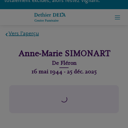
totalement exclues, alors restez vigilant.
Vers l'aperçu
Home
Anne-Marie
SIMONART
À
De
Fléron
propos
16 mai 1944
-
25 déc. 2025
de
nous
Contact
Organiser
des