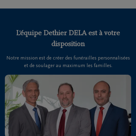
funérailles
Avis
de
L'équipe Dethier DELA est à votre
décès
disposition
Nos
Notre mission est de créer des funérailles personnalisées
centres
et de soulager au maximum les familles.
funéraires
Questions
fréquemment
posées
Nous
sommes
là pour