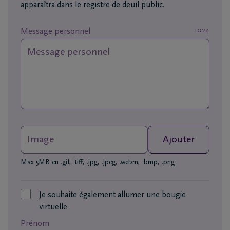
funérailles
apparaîtra dans le registre de deuil public.
1024
Message personnel
Avis
de
décès
Nos
centres
funéraires
Image
Ajouter
Questions
fréquemment
Max 5MB en .gif, .tiff, .jpg, .jpeg, .webm, .bmp, .png
posées
Je souhaite également allumer une bougie
Nous
virtuelle
sommes
Prénom
là pour