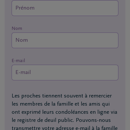
vous
24h/24
+32
Nom
4
343
Grivegnée
76
10
E-mail
+32
4
343
Angleur
76
10
Les proches tiennent souvent à remercier
les membres de la famille et les amis qui
ont exprimé leurs condoléances en ligne via
le registre de deuil public. Pouvons-nous
transmettre votre adresse e-mail à la famille