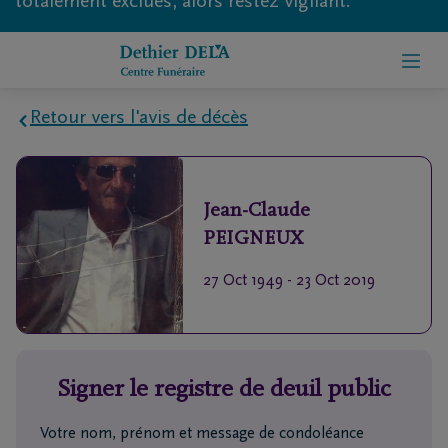
totalement exclues, alors restez vigilant.
Retour vers l'avis de décès
Home
Jean-Claude
À
PEIGNEUX
propos
de
27 Oct 1949
-
23 Oct 2019
nous
Contact
Signer le registre de deuil public
Organiser
des
Votre nom, prénom et message de condoléance