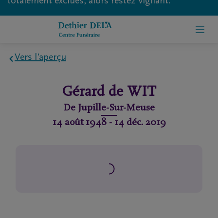
totalement exclues, alors restez vigilant.
Vers l'aperçu
Home
Gérard
de WIT
À
De
Jupille-Sur-Meuse
propos
14 août 1948
-
14 déc. 2019
de
nous
Contact
Organiser
des