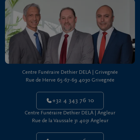
vous
24h/24
+32
4
343
Grivegnée
76
10
+32
Centre Funéraire Dethier DELA | Grivegnée
4
Rue de Herve 65-67-69 4030 Grivegnée
343
Angleur
76
10
+32 4 343 76 10
Centre Funéraire Dethier DELA | Angleur
Rue de la Vaussale 31 4031 Angleur