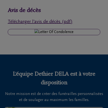
funérailles
Avis de décès
Avis
Télécharger l'avis de décès (pdf)
de
décès
Nos
centres
funéraires
Questions
fréquemment
L'équipe Dethier DELA est à votre
posées
disposition
Notre mission est de créer des funérailles personnalisées
Nous
et de soulager au maximum les familles.
sommes
là pour