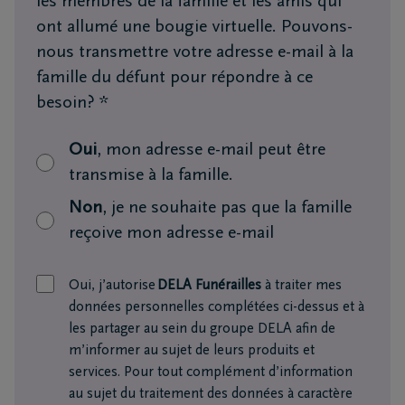
les membres de la famille et les amis qui
vous
ont allumé une bougie virtuelle. Pouvons-
24h/24
nous transmettre votre adresse e-mail à la
+32
famille du défunt pour répondre à ce
4
besoin?
*
343
Grivegnée
76
Oui
, mon adresse e-mail peut être
10
transmise à la famille.
+32
Non
, je ne souhaite pas que la famille
4
reçoive mon adresse e-mail
343
Angleur
76
Oui, j’autorise
DELA Funérailles
à traiter mes
10
données personnelles complétées ci-dessus et à
les partager au sein du groupe DELA afin de
m’informer au sujet de leurs produits et
services. Pour tout complément d’information
au sujet du traitement des données à caractère