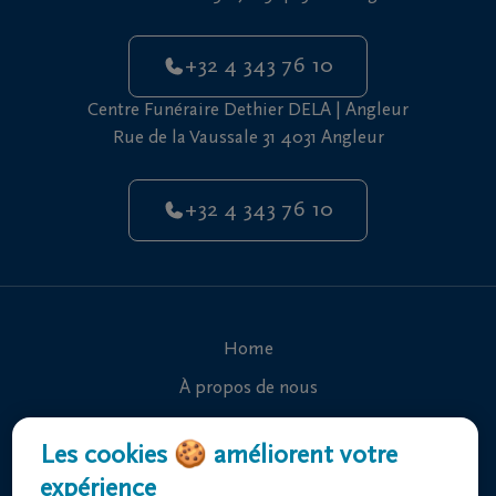
+32 4 343 76 10
Centre Funéraire Dethier DELA | Angleur
Rue de la Vaussale 31 4031 Angleur
+32 4 343 76 10
Home
À propos de nous
Contact
Les cookies 🍪 améliorent votre
Organiser des funérailles
expérience