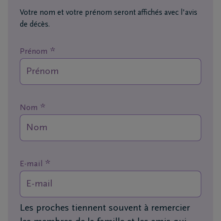
funérailles
Votre nom et votre prénom seront affichés avec l'avis
de décès.
Avis
de
*
Prénom
décès
Nos
centres
*
Nom
funéraires
Questions
fréquemment
posées
*
E-mail
Nous
sommes
Les proches tiennent souvent à remercier
là pour