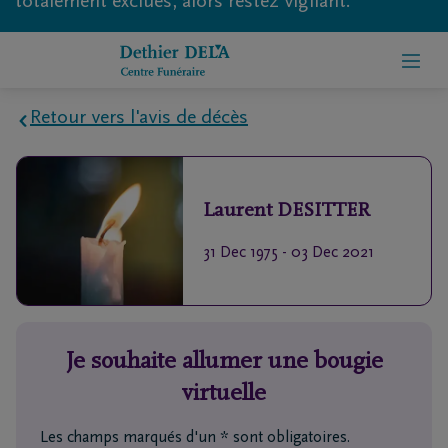
totalement exclues, alors restez vigilant.
Retour vers l'avis de décès
Home
Laurent
DESITTER
À
propos
31 Dec 1975
-
03 Dec 2021
de
nous
Contact
Je souhaite allumer une bougie
virtuelle
Organiser
des
Les champs marqués d'un * sont obligatoires.