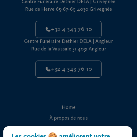
Centre Funéraire Dethier DELA | Grivegnée
vous
Rue de Herve 65-67-69 4030 Grivegnée
24h/24
+32
+32 4 343 76 10
4
343
Grivegnée
Centre Funéraire Dethier DELA | Angleur
76
Rue de la Vaussale 31 4031 Angleur
10
+32
+32 4 343 76 10
4
343
Angleur
76
10
Home
À propos de nous
Contact
Les cookies 🍪 améliorent votre