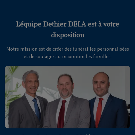
funérailles
Avis
L'équipe Dethier DELA est à votre
de
disposition
décès
Notre mission est de créer des funérailles personnalisées
Nos
et de soulager au maximum les familles.
centres
funéraires
Questions
fréquemment
posées
Nous
sommes
là pour