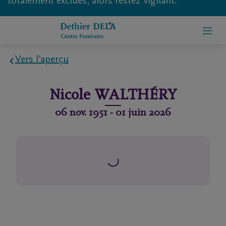
totalement exclues, alors restez vigilant.
Vers l'aperçu
Home
Nicole
WALTHÉRY
À
06 nov. 1951
-
01 juin 2026
propos
de
nous
Contact
Organiser
des