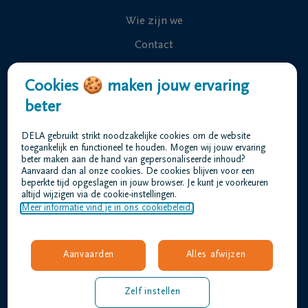
Wie zijn we
Contact
Uitvaart regelen
Cookies 🍪 maken jouw ervaring
Overlijdensberichten
beter
Ons uitvaartcentrum
DELA gebruikt strikt noodzakelijke cookies om de website
Veelgestelde vragen
toegankelijk en functioneel te houden. Mogen wij jouw ervaring
beter maken aan de hand van gepersonaliseerde inhoud?
Aanvaard dan al onze cookies. De cookies blijven voor een
beperkte tijd opgeslagen in jouw browser. Je kunt je voorkeuren
Gebruiksvoorwaarden
altijd wijzigen via de cookie-instellingen.
Privacyverklaring
Meer informatie vind je in ons cookiebeleid.
Responsible disclosure
Toegankelijkheidsverklaring
Aanvaarden
Alles afwijzen
Vacatures
verheyden@dela.be
Zelf instellen