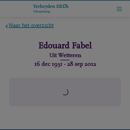
Naar het overzicht
Home
Edouard
Fabel
Wie
Uit
Wetteren
zijn
16 dec 1931
-
28 sep 2012
we
Contact
Uitvaart
regelen
rlijdensberichten