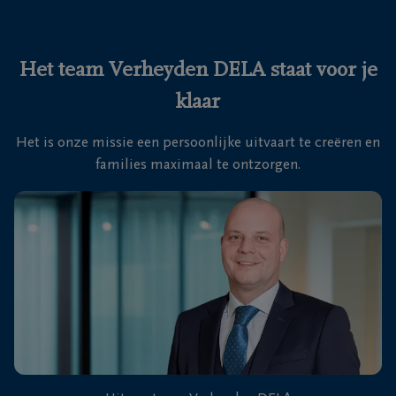
Ons
itvaartcentrum
Het team Verheyden DELA staat voor je
klaar
Veelgestelde
vragen
Het is onze missie een persoonlijke uitvaart te creëren en
families maximaal te ontzorgen.
We
zijn er
voor je
24u/24
+32
93
66
Massemen
19
92