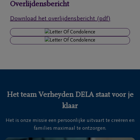
Overlijdensbericht
Ons
Download het overlijdensbericht (pdf)
itvaartcentrum
Veelgestelde
vragen
We
zijn er
voor je
24u/24
Het team Verheyden DELA staat voor je
+32
klaar
93
66
Massemen
Het is onze missie een persoonlijke uitvaart te creëren en
19
families maximaal te ontzorgen.
92