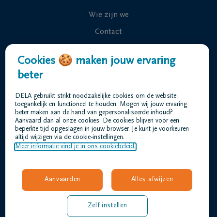
Wie zijn we
Contact
Uitvaart regelen
Cookies 🍪 maken jouw ervaring
Overlijdensberichten
beter
Ons uitvaartcentrum
DELA gebruikt strikt noodzakelijke cookies om de website
Veelgestelde vragen
toegankelijk en functioneel te houden. Mogen wij jouw ervaring
beter maken aan de hand van gepersonaliseerde inhoud?
Aanvaard dan al onze cookies. De cookies blijven voor een
beperkte tijd opgeslagen in jouw browser. Je kunt je voorkeuren
Gebruiksvoorwaarden
altijd wijzigen via de cookie-instellingen.
Privacyverklaring
Meer informatie vind je in ons cookiebeleid.
Responsible disclosure
Toegankelijkheidsverklaring
Aanvaarden
Alles afwijzen
Vacatures
verheyden@dela.be
Zelf instellen