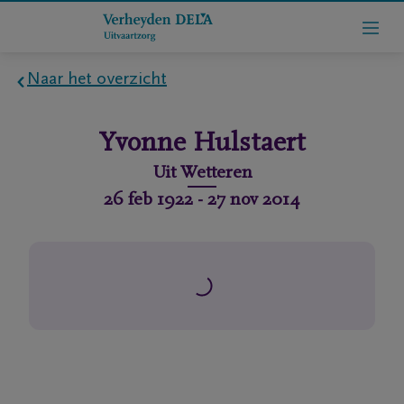
Naar het overzicht
Home
Yvonne
Hulstaert
Wie
Uit
Wetteren
zijn
26 feb 1922
-
27 nov 2014
we
Contact
Uitvaart
regelen
rlijdensberichten