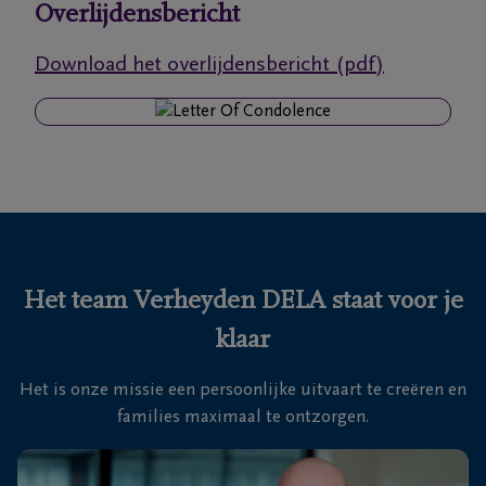
Overlijdensbericht
Ons
Download het overlijdensbericht (pdf)
itvaartcentrum
Veelgestelde
vragen
We
zijn er
voor je
Het team Verheyden DELA staat voor je
24u/24
klaar
+32
93
Het is onze missie een persoonlijke uitvaart te creëren en
66
Massemen
families maximaal te ontzorgen.
19
92