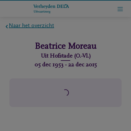
Naar het overzicht
Home
Beatrice
Moreau
Wie
Uit
Hofstade (O.-Vl.)
zijn
05 dec 1953
-
22 dec 2015
we
Contact
Uitvaart
regelen
rlijdensberichten