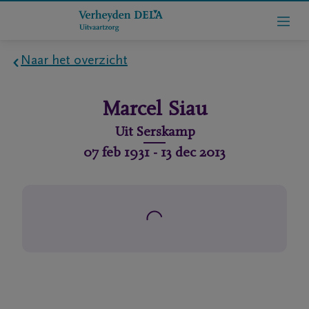
Naar het overzicht
Home
Marcel
Siau
Wie
Uit
Serskamp
zijn
07 feb 1931
-
13 dec 2013
we
Contact
Uitvaart
regelen
rlijdensberichten