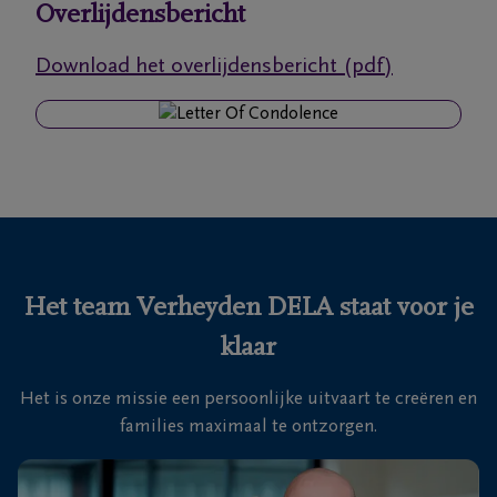
Overlijdensbericht
Ons
Download het overlijdensbericht (pdf)
itvaartcentrum
Veelgestelde
vragen
We
zijn er
voor je
Het team Verheyden DELA staat voor je
24u/24
klaar
+32
93
Het is onze missie een persoonlijke uitvaart te creëren en
66
Massemen
families maximaal te ontzorgen.
19
92