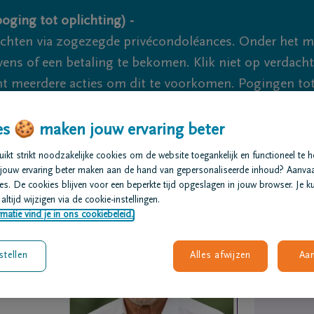
oging tot oplichting) -
ichten via zogezegde privécondoléances. Onder het 
s of een betaling te bekomen. Klik niet op verdachte 
 meerdere acties om dit te voorkomen. Pogingen tot 
akzaam.
s 🍪 maken jouw ervaring beter
We zijn er 
kt strikt noodzakelijke cookies om de website toegankelijk en functioneel te 
jouw ervaring beter maken aan de hand van gepersonaliseerde inhoud? Aanva
s. De cookies blijven voor een beperkte tijd opgeslagen in jouw browser. Je ku
t regelen
Overlijdensberichten
Ons uitvaartcentrum
altijd wijzigen via de cookie-instellingen.
matie vind je in ons cookiebeleid.
stellen
Alles afwijzen
Aa