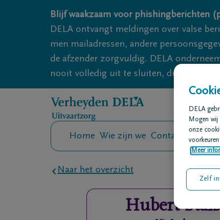
Overslaan en naar inhoud gaan
Blijf waakzaam voor phishingberichten (p
DELA ontvangt meldingen over valse ber
men mailadressen, andere persoonsgegeven
de afzender zorgvuldig. DELA onderneemt
nooit volledig uit te sluiten, dus blijf wa
Cookie
DELA gebrui
Mogen wij 
onze cookie
Home
Wie zijn we
Contact
Uitvaar
voorkeuren 
Meer infor
Naar het overzicht
Zelf in
Hubert
Stals