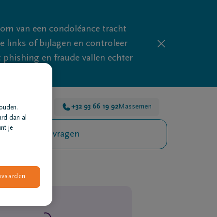
mom van een condoléance tracht
links of bijlagen en controleer
phishing en fraude vallen echter
voor je 24u/24
+32 93 66 19 92
Massemen
houden.
ard dan al
nt je
Veelgestelde vragen
nvaarden