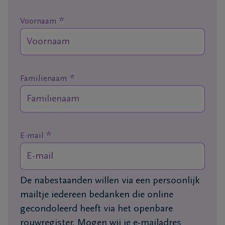
*
Ons
Voornaam
itvaartcentrum
Veelgestelde
vragen
*
Familienaam
We
zijn er
voor je
*
E-mail
24u/24
+32
93
De nabestaanden willen via een persoonlijk
66
Massemen
mailtje iedereen bedanken die online
19
gecondoleerd heeft via het openbare
92
rouwregister. Mogen wij je e-mailadres