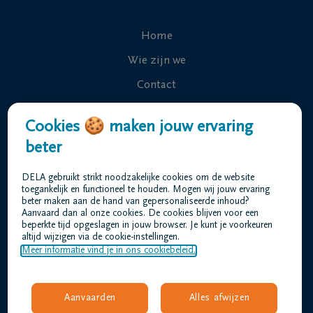
Home
Wie zijn we
Contact
Uitvaart regelen
Cookies 🍪 maken jouw ervaring
Overlijdensberichten
beter
Ons uitvaartcentrum
DELA gebruikt strikt noodzakelijke cookies om de website
Veelgestelde vragen
toegankelijk en functioneel te houden. Mogen wij jouw ervaring
beter maken aan de hand van gepersonaliseerde inhoud?
Aanvaard dan al onze cookies. De cookies blijven voor een
beperkte tijd opgeslagen in jouw browser. Je kunt je voorkeuren
Gebruiksvoorwaarden
altijd wijzigen via de cookie-instellingen.
Privacyverklaring
Meer informatie vind je in ons cookiebeleid.
Responsible disclosure
Toegankelijkheidsverklaring
Aanvaarden
Alles afwijzen
Vacatures