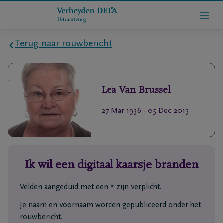
Terug naar rouwbericht
Home
Lea
Van Brussel
Wie
zijn
27 Mar 1936
-
05 Dec 2013
we
Contact
Ik wil een digitaal kaarsje branden
Uitvaart
regelen
Velden aangeduid met een * zijn verplicht.
Je naam en voornaam worden gepubliceerd onder het
rlijdensberichten
rouwbericht.