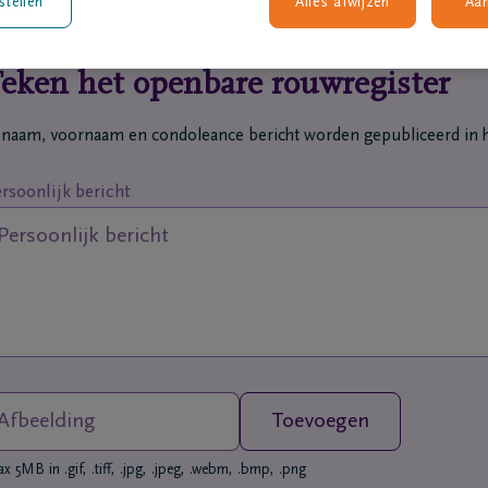
stellen
Alles afwijzen
Aa
eken het openbare rouwregister
 naam, voornaam en condoleance bericht worden gepubliceerd in h
rsoonlijk bericht
Afbeelding
Toevoegen
 5MB in .gif, .tiff, .jpg, .jpeg, .webm, .bmp, .png