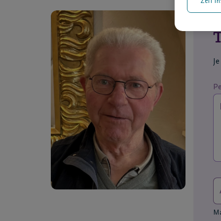
Zelf in
T
Je
Pe
Max