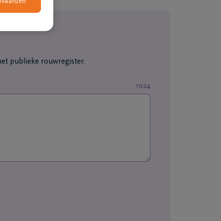
nvaarden
et publieke rouwregister.
1024