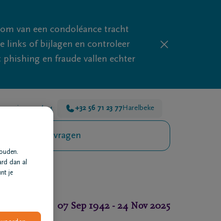
mom van een condoléance tracht
links of bijlagen en controleer
phishing en fraude vallen echter
 voor je 24u/24
+32 56 71 23 77
Harelbeke
Veelgestelde vragen
houden.
ard dan al
nt je
07 Sep 1942
-
24 Nov 2025