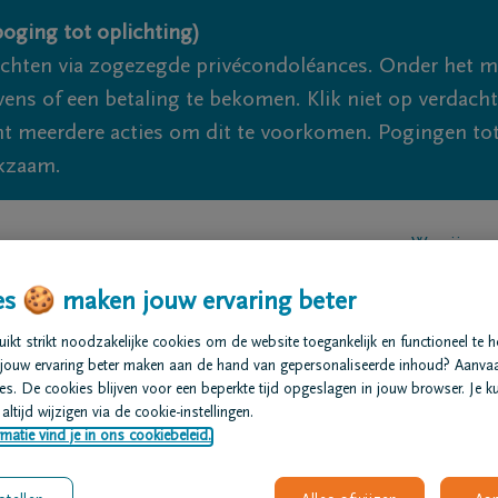
oging tot oplichting)
ichten via zogezegde privécondoléances. Onder het 
s of een betaling te bekomen. Klik niet op verdachte 
 meerdere acties om dit te voorkomen. Pogingen tot 
akzaam.
We zijn er
s 🍪 maken jouw ervaring beter
t regelen
Overlijdensberichten
Ons uitvaartcentrum
kt strikt noodzakelijke cookies om de website toegankelijk en functioneel te 
jouw ervaring beter maken aan de hand van gepersonaliseerde inhoud? Aanva
s. De cookies blijven voor een beperkte tijd opgeslagen in jouw browser. Je ku
altijd wijzigen via de cookie-instellingen.
matie vind je in ons cookiebeleid.
khove