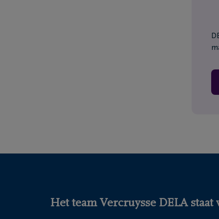
DE
ma
Het team Vercruysse DELA staat v