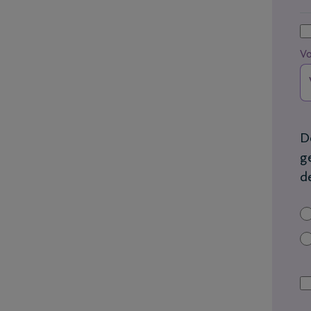
V
D
g
d